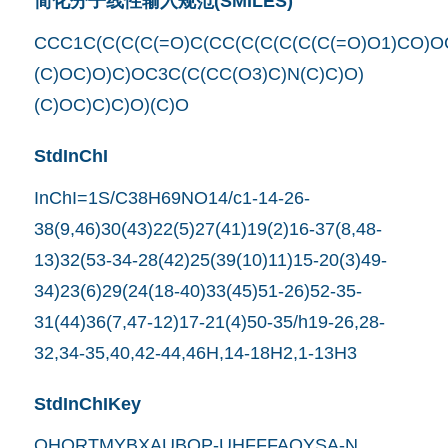
简化分子线性输入规范(SMILES)
CCC1C(C(C(C(=O)C(CC(C(C(C(C(C(=O)O1)CO)O
(C)OC)O)C)OC3C(C(CC(O3)C)N(C)C)O)
(C)OC)C)C)O)(C)O
StdInChI
InChI=1S/C38H69NO14/c1-14-26-
38(9,46)30(43)22(5)27(41)19(2)16-37(8,48-
13)32(53-34-28(42)25(39(10)11)15-20(3)49-
34)23(6)29(24(18-40)33(45)51-26)52-35-
31(44)36(7,47-12)17-21(4)50-35/h19-26,28-
32,34-35,40,42-44,46H,14-18H2,1-13H3
StdInChIKey
QHORTMYBXAUBOP-UHFFFAOYSA-N