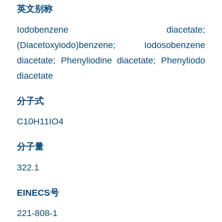
英文别称
Iodobenzene diacetate;
(Diacetoxyiodo)benzene; Iodosobenzene
diacetate; Phenyliodine diacetate; Phenyliodo
diacetate
分子式
C10H11IO4
分子量
322.1
EINECS号
221-808-1