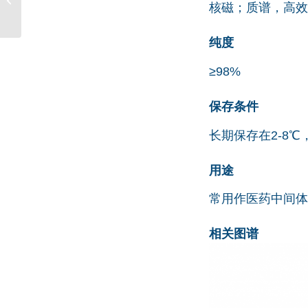
核磁；质谱，高效
酸 CAS号 868594-52-9
纯度
≥98%
保存条件
长期保存在2-8
用途
常用作医药中间体
相关图谱