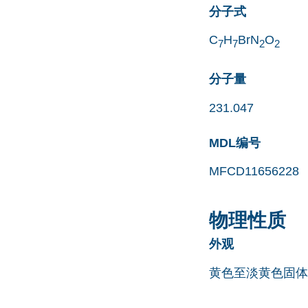
分子式
C
H
BrN
O
7
7
2
2
分子量
231.047
MDL编号
MFCD11656228
物理性质
外观
黄色至淡黄色固体