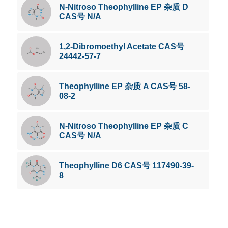
N-Nitroso Theophylline EP 杂质 D
CAS号 N/A
1,2-Dibromoethyl Acetate CAS号
24442-57-7
Theophylline EP 杂质 A CAS号 58-
08-2
N-Nitroso Theophylline EP 杂质 C
CAS号 N/A
Theophylline D6 CAS号 117490-39-
8