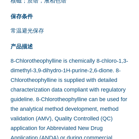
核磁；质谱，液相色谱
保存条件
常温避光保存
产品描述
8-Chlorotheophylline is chemically 8-chloro-1,3-
dimethyl-3,9-dihydro-1H-purine-2,6-dione. 8-
Chlorotheophylline is supplied with detailed
characterization data compliant with regulatory
guideline. 8-Chlorotheophylline can be used for
the analytical method development, method
validation (AMV), Quality Controlled (QC)
application for Abbreviated New Drug
Application (ANDA) or during commercial