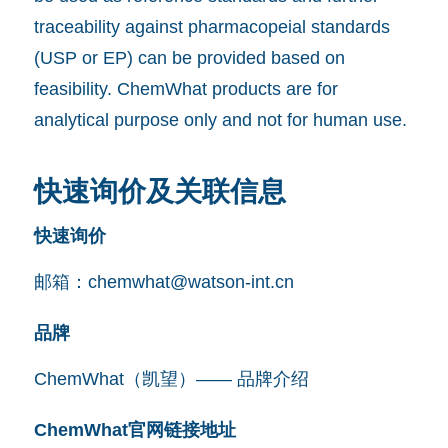
traceability against pharmacopeial standards
(USP or EP) can be provided based on
feasibility. ChemWhat products are for
analytical purpose only and not for human use.
快速询价及关联信息
快速询价
邮箱：
chemwhat@watson-int.cn
品牌
ChemWhat（凯望）—— 品牌介绍
ChemWhat官网链接地址