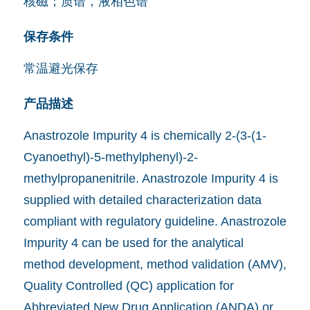
核磁；质谱，液相色谱
保存条件
常温避光保存
产品描述
Anastrozole Impurity 4 is chemically 2-(3-(1-
Cyanoethyl)-5-methylphenyl)-2-
methylpropanenitrile. Anastrozole Impurity 4 is
supplied with detailed characterization data
compliant with regulatory guideline. Anastrozole
Impurity 4 can be used for the analytical
method development, method validation (AMV),
Quality Controlled (QC) application for
Abbreviated New Drug Application (ANDA) or