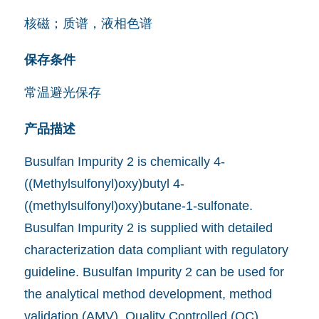
核磁；质谱，液相色谱
保存条件
常温避光保存
产品描述
Busulfan Impurity 2 is chemically 4-
((Methylsulfonyl)oxy)butyl 4-
((methylsulfonyl)oxy)butane-1-sulfonate.
Busulfan Impurity 2 is supplied with detailed
characterization data compliant with regulatory
guideline. Busulfan Impurity 2 can be used for
the analytical method development, method
validation (AMV), Quality Controlled (QC)