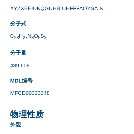
XYZXEEIUKQGUHB-UHFFFAOYSA-N
分子式
C
H
N
O
S
23
27
3
5
2
分子量
489.608
MDL编号
MFCD00323348
物理性质
外观