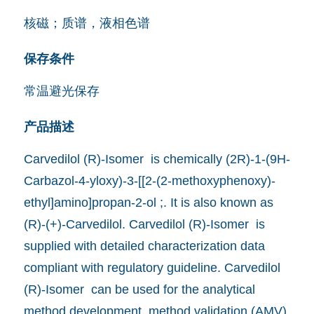
核磁；质谱，液相色谱
保存条件
常温避光保存
产品描述
Carvedilol (R)-Isomer is chemically (2R)-1-(9H-
Carbazol-4-yloxy)-3-[[2-(2-methoxyphenoxy)-
ethyl]amino]propan-2-ol ;. It is also known as
(R)-(+)-Carvedilol. Carvedilol (R)-Isomer is
supplied with detailed characterization data
compliant with regulatory guideline. Carvedilol
(R)-Isomer can be used for the analytical
method development, method validation (AMV),