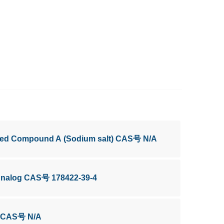
ated Compound A (Sodium salt) CAS号 N/A
 Analog CAS号 178422-39-4
C CAS号 N/A