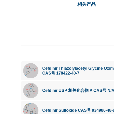
相关产品
Cefdinir Thiazolylacetyl Glycine Oxim
CAS号 178422-40-7
Cefdinir USP 相关化合物 A CAS号 N/
Cefdinir Sulfoxide CAS号 934986-48-