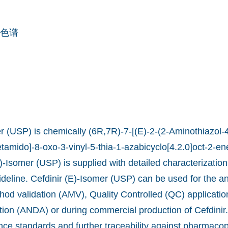
色谱
r (USP) is chemically (6R,7R)-7-[(E)-2-(2-Aminothiazol-4
tamido]-8-oxo-3-vinyl-5-thia-1-azabicyclo[4.2.0]oct-2-en
(E)-Isomer (USP) is supplied with detailed characterizatio
ideline. Cefdinir (E)-Isomer (USP) can be used for the a
od validation (AMV), Quality Controlled (QC) applicatio
ion (ANDA) or during commercial production of Cefdinir
nce standards and further traceability against pharmaco