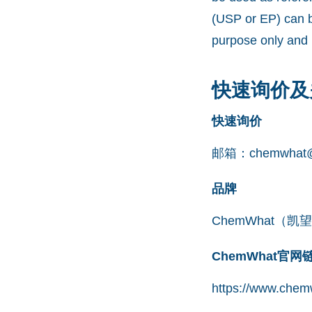
(USP or EP) can b
purpose only and 
快速询价及
快速询价
邮箱：
chemwhat@
品牌
ChemWhat（
ChemWhat官
https://www.chem