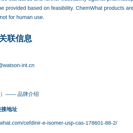
e provided based on feasibility. ChemWhat products are 
not for human use.
关联信息
watson-int.cn
凯望）—— 品牌介绍
网链接地址
what.com/cefdinir-e-isomer-usp-cas-178601-88-2/