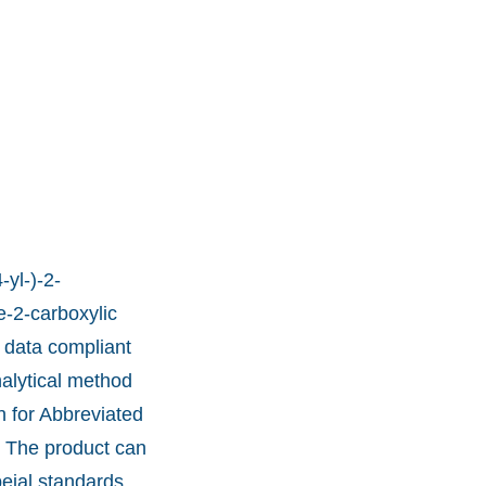
-yl-)-2-
e-2-carboxylic
n data compliant
nalytical method
n for Abbreviated
. The product can
peial standards