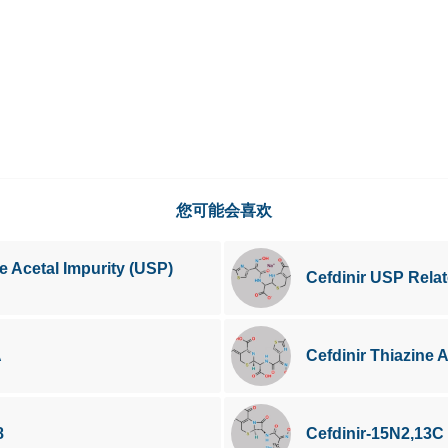
您可能会喜欢
e Acetal Impurity (USP)
Cefdinir USP Rel
A
Cefdinir Thiazine
8
Cefdinir-15N2,13