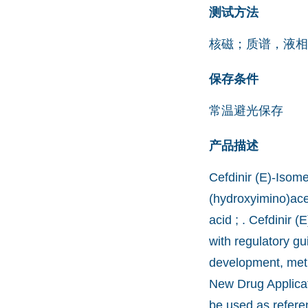
测试方法
核磁；质谱，液相
保存条件
常温避光保存
产品描述
Cefdinir (E)-Isome
(hydroxyimino)ace
acid ; . Cefdinir 
with regulatory gu
development, meth
New Drug Applicat
be used as refere