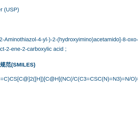
er (USP)
2-Aminothiazol-4-yl-)-2-(hydroxyimino)acetamido]-8-oxo-3
ct-2-ene-2-carboxylic acid ;
(SMILES)
=C)CS[C@]2([H])[C@H](NC(/C(C3=CSC(N)=N3)=N/O