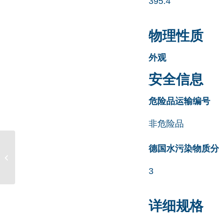
395.4
物理性质
外观
安全信息
危险品运输编号
非危险品
Carvedilol O-Desmethyl
德国水污染物质分类清
O-Benzyl Impurity CAS
号 72955-92-1
3
详细规格