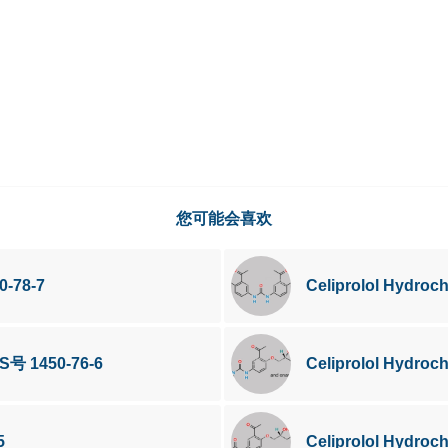
您可能会喜欢
0-78-7
Celiprolol Hydro
AS号 1450-76-6
Celiprolol Hydro
5
Celiprolol Hydro