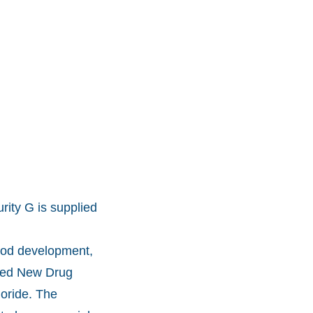
rity G is supplied
thod development,
ated New Drug
loride. The