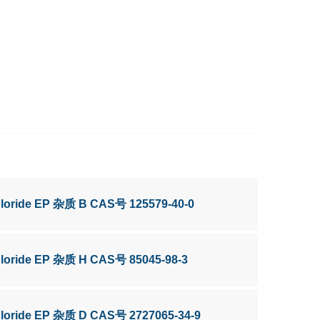
chloride EP 杂质 B CAS号 125579-40-0
chloride EP 杂质 H CAS号 85045-98-3
chloride EP 杂质 D CAS号 2727065-34-9