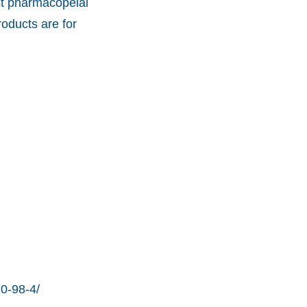
st pharmacopeial
oducts are for
0-98-4/