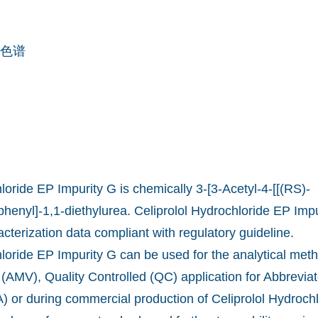
色谱
loride EP Impurity G is chemically 3-[3-Acetyl-4-[[(RS)-
henyl]-1,1-diethylurea. Celiprolol Hydrochloride EP Impu
acterization data compliant with regulatory guideline.
hloride EP Impurity G can be used for the analytical me
 (AMV), Quality Controlled (QC) application for Abbrevi
) or during commercial production of Celiprolol Hydroch