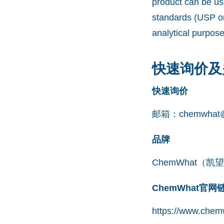
product can be us
standards (USP or
analytical purpos
快速询价及
快速询价
邮箱：
chemwhat@
品牌
ChemWhat（
ChemWhat官
https://www.chemw