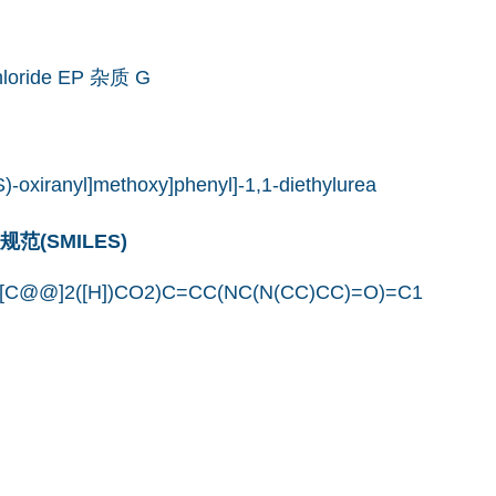
chloride EP 杂质 G
S)-oxiranyl]methoxy]phenyl]-1,1-diethylurea
(SMILES)
[C@@]2([H])CO2)C=CC(NC(N(CC)CC)=O)=C1