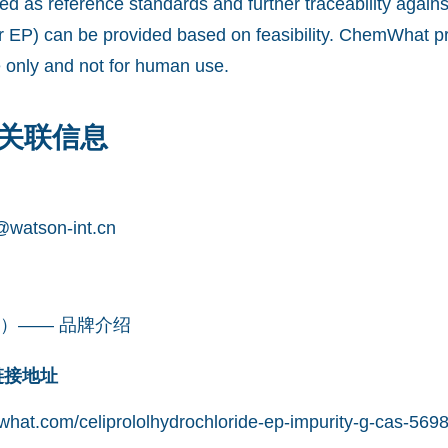
ed as reference standards and further traceability again
 EP) can be provided based on feasibility. ChemWhat pr
e only and not for human use.
关联信息
watson-int.cn
凯望）—— 品牌介绍
网链接地址
hat.com/celiprololhydrochloride-ep-impurity-g-cas-5698