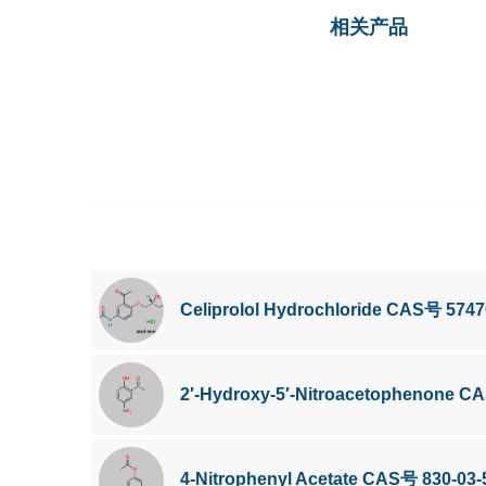
相关产品
Celiprolol Hydrochloride CAS号 5747
2′-Hydroxy-5′-Nitroacetophenone C
4-Nitrophenyl Acetate CAS号 830-03-