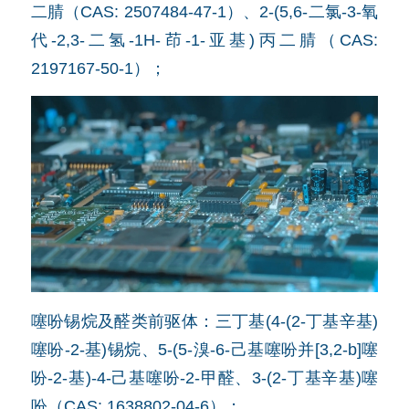
二腈（CAS: 2507484-47-1）、2-(5,6-二氯-3-氧
代-2,3-二氢-1H-茚-1-亚基)丙二腈（CAS:
2197167-50-1）；
噻吩锡烷及醛类前驱体：三丁基(4-(2-丁基辛基)
噻吩-2-基)锡烷、5-(5-溴-6-己基噻吩并[3,2-b]噻
吩-2-基)-4-己基噻吩-2-甲醛、3-(2-丁基辛基)噻
吩（CAS: 1638802-04-6）；