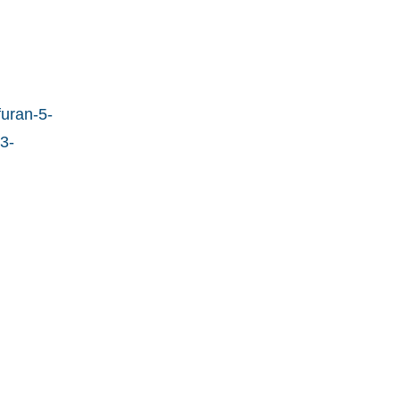
furan-5-
3-