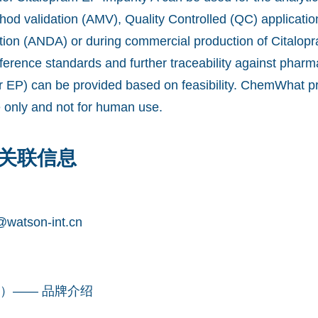
od validation (AMV), Quality Controlled (QC) applicatio
ion (ANDA) or during commercial production of Citalop
ference standards and further traceability against pharm
 EP) can be provided based on feasibility. ChemWhat pr
e only and not for human use.
关联信息
watson-int.cn
凯望）—— 品牌介绍