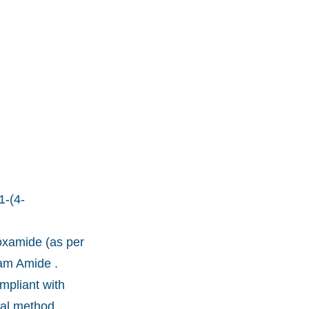
1-(4-
oxamide (as per
am Amide .
mpliant with
cal method