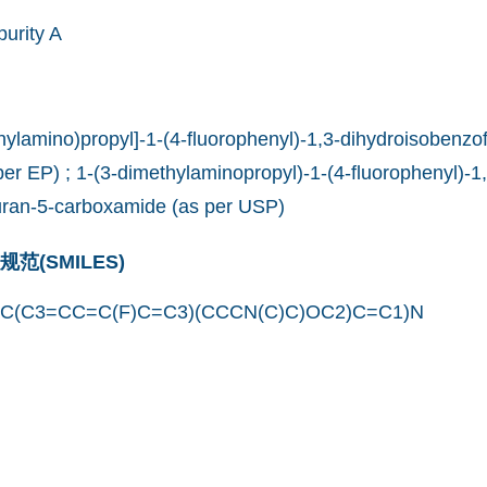
urity A
hylamino)propyl]-1-(4-fluorophenyl)-1,3-dihydroisobenzo
er EP) ; 1-(3-dimethylaminopropyl)-1-(4-fluorophenyl)-1,
uran-5-carboxamide (as per USP)
(SMILES)
C(C3=CC=C(F)C=C3)(CCCN(C)C)OC2)C=C1)N