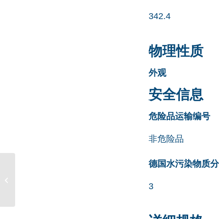
342.4
物理性质
外观
安全信息
危险品运输编号
非危险品
德国水污染物质分类清
Melphalan EP Impurity
F Hydrochloride CAS号
3
N/A