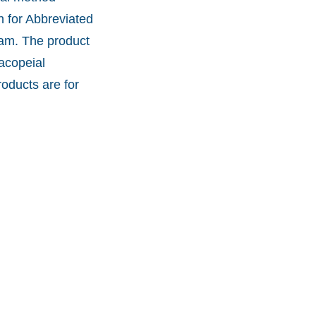
n for Abbreviated
ram. The product
acopeial
oducts are for