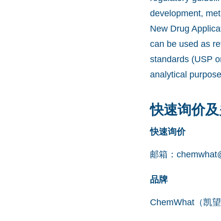
development, meth
New Drug Applicat
can be used as re
standards (USP or
analytical purpos
快速询价及
快速询价
邮箱：
chemwhat@
品牌
ChemWhat（