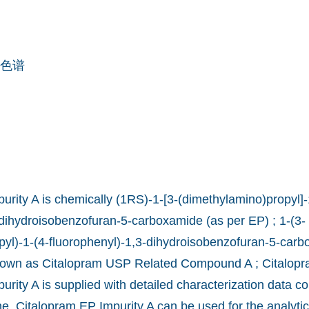
色谱
urity A is chemically (1RS)-1-[3-(dimethylamino)propyl]-
-dihydroisobenzofuran-5-carboxamide (as per EP) ; 1-(3-
yl)-1-(4-fluorophenyl)-1,3-dihydroisobenzofuran-5-carb
known as Citalopram USP Related Compound A ; Citalopr
rity A is supplied with detailed characterization data co
ne. Citalopram EP Impurity A can be used for the analyti