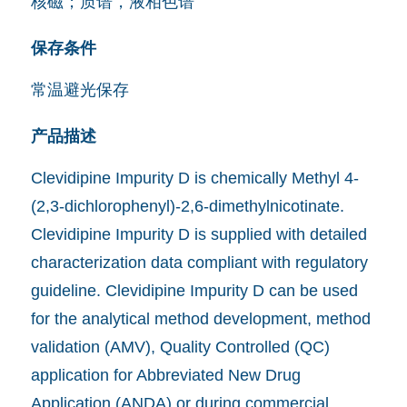
核磁；质谱，液相色谱
保存条件
常温避光保存
产品描述
Clevidipine Impurity D is chemically Methyl 4-
(2,3-dichlorophenyl)-2,6-dimethylnicotinate.
Clevidipine Impurity D is supplied with detailed
characterization data compliant with regulatory
guideline. Clevidipine Impurity D can be used
for the analytical method development, method
validation (AMV), Quality Controlled (QC)
application for Abbreviated New Drug
Application (ANDA) or during commercial