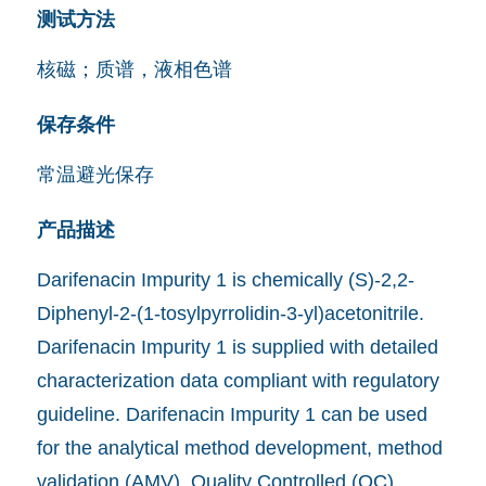
测试方法
核磁；质谱，液相色谱
保存条件
常温避光保存
产品描述
Darifenacin Impurity 1 is chemically (S)-2,2-
Diphenyl-2-(1-tosylpyrrolidin-3-yl)acetonitrile.
Darifenacin Impurity 1 is supplied with detailed
characterization data compliant with regulatory
guideline. Darifenacin Impurity 1 can be used
for the analytical method development, method
validation (AMV), Quality Controlled (QC)