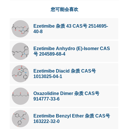
您可能会喜欢
Ezetimibe 杂质 43 CAS号 2514695-
40-8
Ezetimibe Anhydro (E)-Isomer CAS
号 204589-68-4
Ezetimibe Diacid 杂质 CAS号
1013025-04-1
Oxazolidine Dimer 杂质 CAS号
914777-33-6
Ezetimibe Benzyl Ether 杂质 CAS号
163222-32-0