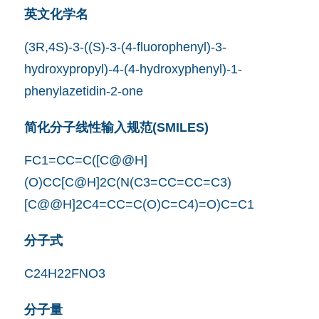
英文化学名
(3R,4S)-3-((S)-3-(4-fluorophenyl)-3-
hydroxypropyl)-4-(4-hydroxyphenyl)-1-
phenylazetidin-2-one
简化分子线性输入规范(SMILES)
FC1=CC=C([C@@H]
(O)CC[C@H]2C(N(C3=CC=CC=C3)
[C@@H]2C4=CC=C(O)C=C4)=O)C=C1
分子式
C24H22FNO3
分子量