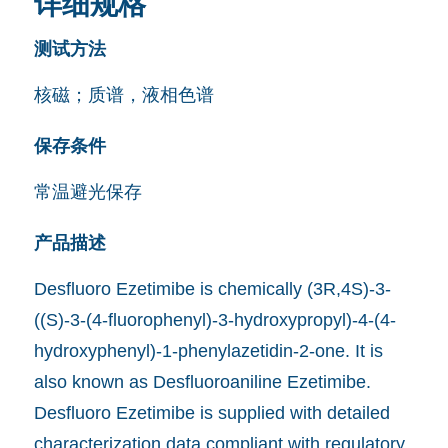
详细规格
测试方法
核磁；质谱，液相色谱
保存条件
常温避光保存
产品描述
Desfluoro Ezetimibe is chemically (3R,4S)-3-
((S)-3-(4-fluorophenyl)-3-hydroxypropyl)-4-(4-
hydroxyphenyl)-1-phenylazetidin-2-one. It is
also known as Desfluoroaniline Ezetimibe.
Desfluoro Ezetimibe is supplied with detailed
characterization data compliant with regulatory