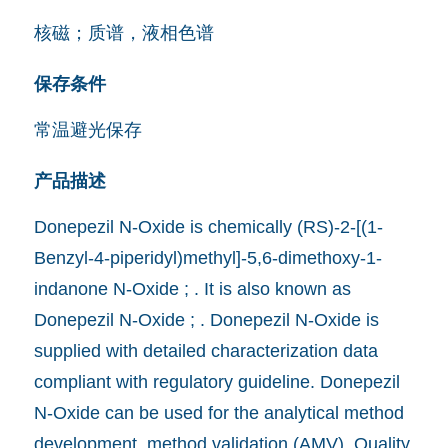
核磁；质谱，液相色谱
保存条件
常温避光保存
产品描述
Donepezil N-Oxide is chemically (RS)-2-[(1-
Benzyl-4-piperidyl)methyl]-5,6-dimethoxy-1-
indanone N-Oxide ; . It is also known as
Donepezil N-Oxide ; . Donepezil N-Oxide is
supplied with detailed characterization data
compliant with regulatory guideline. Donepezil
N-Oxide can be used for the analytical method
development, method validation (AMV), Quality