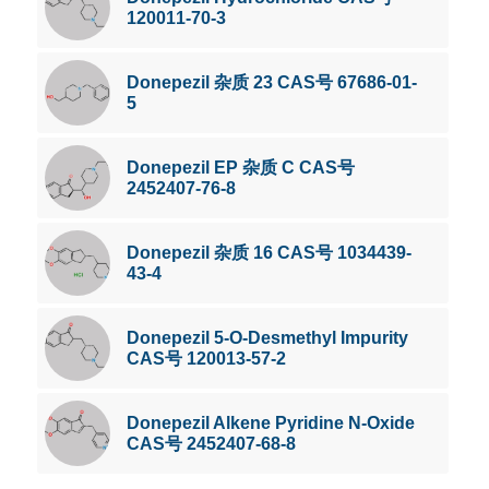
120011-70-3
Donepezil 杂质 23 CAS号 67686-01-
5
Donepezil EP 杂质 C CAS号
2452407-76-8
Donepezil 杂质 16 CAS号 1034439-
43-4
Donepezil 5-O-Desmethyl Impurity
CAS号 120013-57-2
Donepezil Alkene Pyridine N-Oxide
CAS号 2452407-68-8