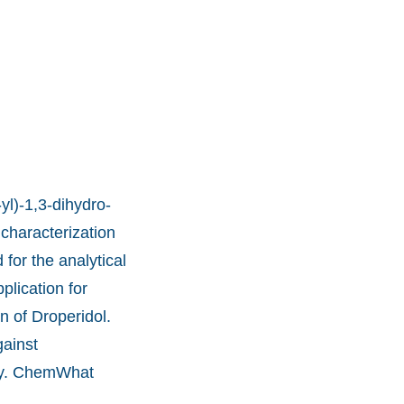
yl)-1,3-dihydro-
 characterization
for the analytical
lication for
 of Droperidol.
gainst
ity. ChemWhat