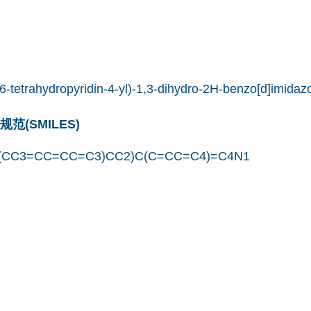
,6-tetrahydropyridin-4-yl)-1,3-dihydro-2H-benzo[d]imidaz
(SMILES)
(CC3=CC=CC=C3)CC2)C(C=CC=C4)=C4N1