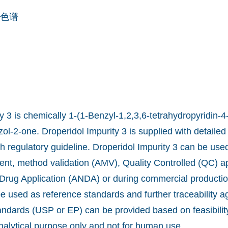
色谱
y 3 is chemically 1-(1-Benzyl-1,2,3,6-tetrahydropyridin-4-
l-2-one. Droperidol Impurity 3 is supplied with detailed
h regulatory guideline. Droperidol Impurity 3 can be used 
t, method validation (AMV), Quality Controlled (QC) app
rug Application (ANDA) or during commercial production
e used as reference standards and further traceability a
andards (USP or EP) can be provided based on feasibil
nalytical purpose only and not for human use.