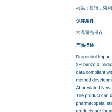
核磁；质谱，液相
保存条件
常温避光保存
产品描述
Droperidol Impurit
2H-benzo[d]imidazo
data compliant wit
method developmen
Abbreviated New D
The product can b
pharmacopeial st
products are for a