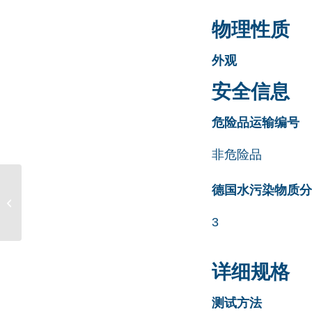
物理性质
外观
安全信息
危险品运输编号
非危险品
Dorzolamide EP
德国水污染物质分类清
Impurity D CAS号
164455-27-0
3
详细规格
测试方法