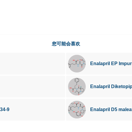
您可能会喜欢
Enalapril EP Impu
Enalapril Diketop
34-9
Enalapril D5 male