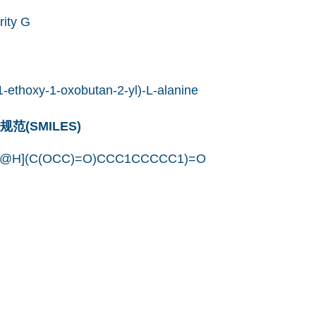
rity G
1-ethoxy-1-oxobutan-2-yl)-L-alanine
(SMILES)
C@H](C(OCC)=O)CCC1CCCCC1)=O