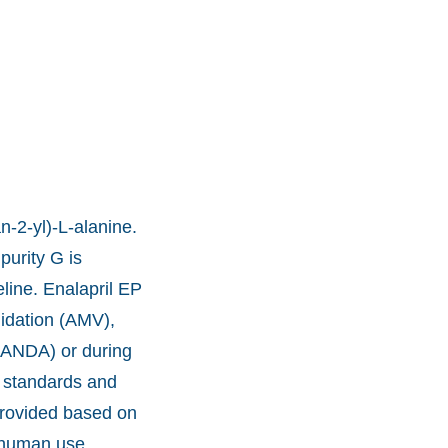
n-2-yl)-L-alanine.
purity G is
eline. Enalapril EP
idation (AMV),
 (ANDA) or during
e standards and
provided based on
r human use.