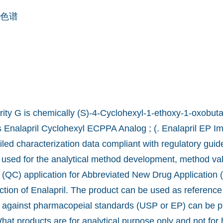
色谱
rity G is chemically (S)-4-Cyclohexyl-1-ethoxy-1-oxobuta
s Enalapril Cyclohexyl ECPPA Analog ; (. Enalapril EP Im
iled characterization data compliant with regulatory guid
 used for the analytical method development, method val
d (QC) application for Abbreviated New Drug Application
tion of Enalapril. The product can be used as referenc
ity against pharmacopeial standards (USP or EP) can be 
What products are for analytical purpose only and not fo