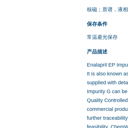
核磁；质谱，液相
保存条件
常温避光保存
产品描述
Enalapril EP Impu
It is also known a
supplied with deta
Impurity G can be
Quality Controlle
commercial produc
further traceabil
feasibility. Chem