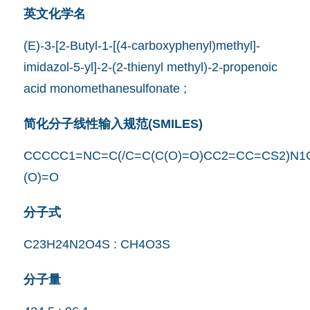
英文化学名
(E)-3-[2-Butyl-1-[(4-carboxyphenyl)methyl]-
imidazol-5-yl]-2-(2-thienyl methyl)-2-propenoic
acid monomethanesulfonate ;
简化分子线性输入规范(SMILES)
CCCCC1=NC=C(/C=C(C(O)=O)CC2=CC=CS2)N1C
(O)=O
分子式
C23H24N2O4S : CH4O3S
分子量