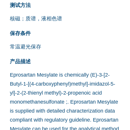
测试方法
核磁；质谱，液相色谱
保存条件
常温避光保存
产品描述
Eprosartan Mesylate is chemically (E)-3-[2-
Butyl-1-[(4-carboxyphenyl)methyl]-imidazol-5-
yl]-2-(2-thienyl methyl)-2-propenoic acid
monomethanesulfonate ;. Eprosartan Mesylate
is supplied with detailed characterization data
compliant with regulatory guideline. Eprosartan
Mesylate can be used for the analytical method