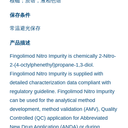
核磁；质谱，液相色谱
保存条件
常温避光保存
产品描述
Fingolimod Nitro Impurity is chemically 2-Nitro-
2-(4-octylphenethyl)propane-1,3-diol.
Fingolimod Nitro Impurity is supplied with
detailed characterization data compliant with
regulatory guideline. Fingolimod Nitro Impurity
can be used for the analytical method
development, method validation (AMV), Quality
Controlled (QC) application for Abbreviated
New Drug Application (ANDA) or during