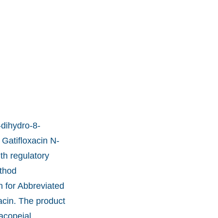
-dihydro-8-
 Gatifloxacin N-
th regulatory
ethod
n for Abbreviated
acin. The product
acopeial