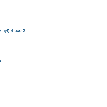
inyl)-4-oxo-3-
O