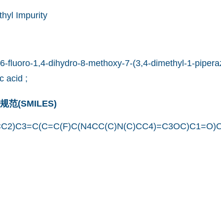
hyl Impurity
6-fluoro-1,4-dihydro-8-methoxy-7-(3,4-dimethyl-1-piperaz
c acid ;
(SMILES)
C2)C3=C(C=C(F)C(N4CC(C)N(C)CC4)=C3OC)C1=O)