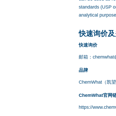
standards (USP or
analytical purpos
快速询价及
快速询价
邮箱：
chemwhat@
品牌
ChemWhat（
ChemWhat官
https://www.chemw