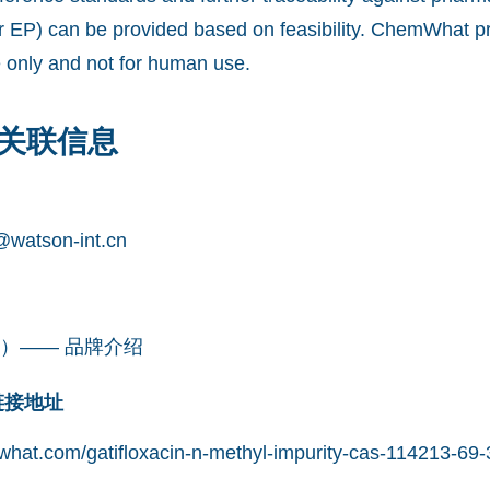
 EP) can be provided based on feasibility. ChemWhat pr
e only and not for human use.
关联信息
watson-int.cn
凯望）—— 品牌介绍
网链接地址
hat.com/gatifloxacin-n-methyl-impurity-cas-114213-69-