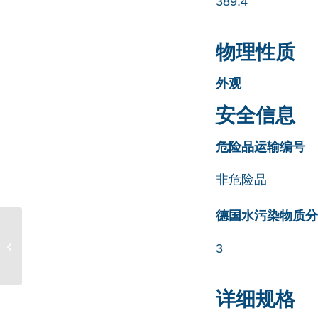
389.4
物理性质
外观
安全信息
危险品运输编号
非危险品
德国水污染物质分类清
Gatifloxacin USP
Related Compound A
3
CAS号 N/A
详细规格