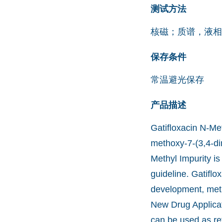
测试方法
核磁；质谱，液相
保存条件
常温避光保存
产品描述
Gatifloxacin N-Met
methoxy-7-(3,4-dim
Methyl Impurity is
guideline. Gatiflo
development, meth
New Drug Applicat
can be used as re