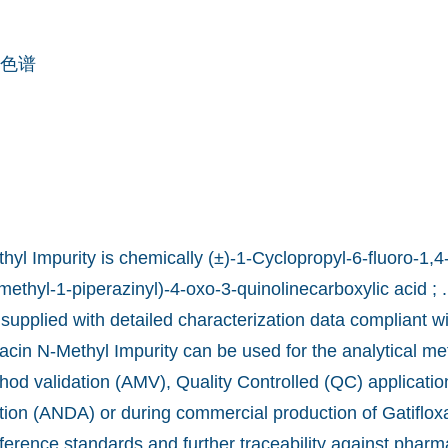
色谱
hyl Impurity is chemically (±)-1-Cyclopropyl-6-fluoro-1,4
ethyl-1-piperazinyl)-4-oxo-3-quinolinecarboxylic acid ; .
 supplied with detailed characterization data compliant wi
xacin N-Methyl Impurity can be used for the analytical m
od validation (AMV), Quality Controlled (QC) applicatio
ion (ANDA) or during commercial production of Gatiflox
ference standards and further traceability against pharm