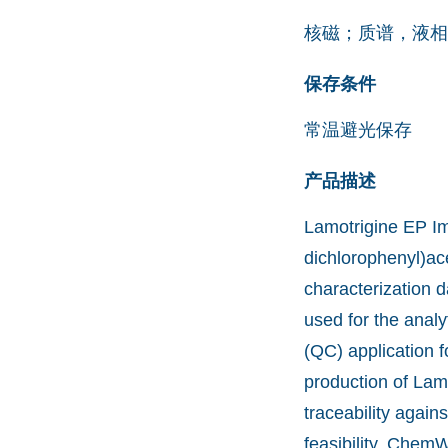
核磁；质谱，液相
保存条件
常温避光保存
产品描述
Lamotrigine EP Im
dichlorophenyl)ace
characterization d
used for the anal
(QC) application 
production of Lam
traceability agai
feasibility. Chem