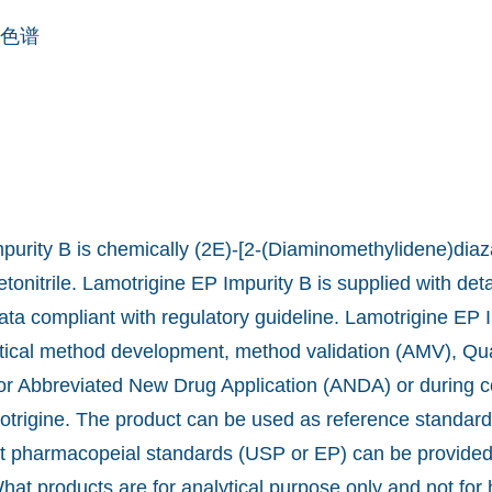
色谱
purity B is chemically (2E)-[2-(Diaminomethylidene)diaz
tonitrile. Lamotrigine EP Impurity B is supplied with deta
ata compliant with regulatory guideline. Lamotrigine EP 
ytical method development, method validation (AMV), Qua
for Abbreviated New Drug Application (ANDA) or during 
otrigine. The product can be used as reference standard
nst pharmacopeial standards (USP or EP) can be provide
What products are for analytical purpose only and not fo