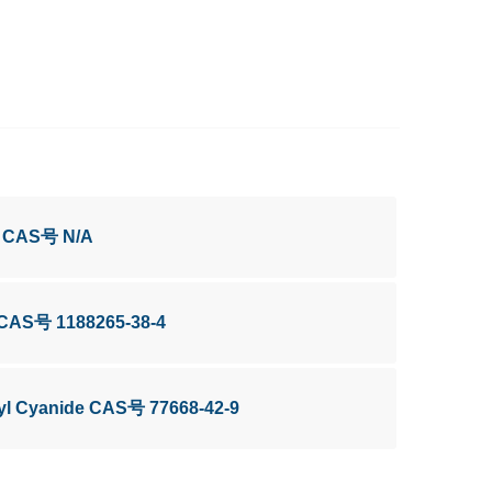
9 CAS号 N/A
 CAS号 1188265-38-4
oyl Cyanide CAS号 77668-42-9