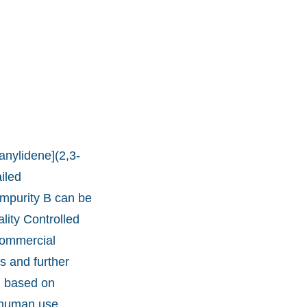
anylidene](2,3-
iled
Impurity B can be
lity Controlled
commercial
s and further
d based on
r human use.