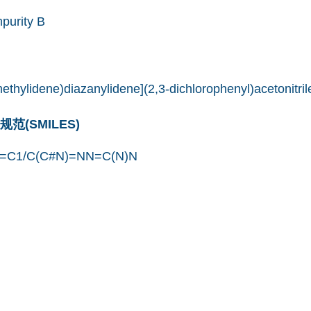
purity B
ethylidene)diazanylidene](2,3-dichlorophenyl)acetonitril
(SMILES)
C=C1/C(C#N)=NN=C(N)N