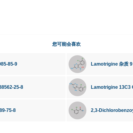
您可能会喜欢
985-85-9
Lamotrigine 杂质 
88562-25-8
Lamotrigine 13C3
89-75-8
2,3-Dichlorobenz