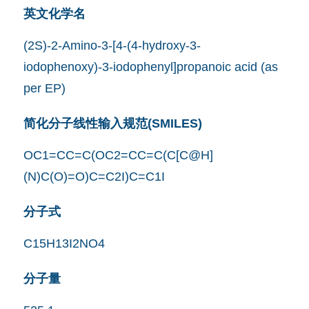
英文化学名
(2S)-2-Amino-3-[4-(4-hydroxy-3-
iodophenoxy)-3-iodophenyl]propanoic acid (as
per EP)
简化分子线性输入规范(SMILES)
OC1=CC=C(OC2=CC=C(C[C@H]
(N)C(O)=O)C=C2I)C=C1I
分子式
C15H13I2NO4
分子量