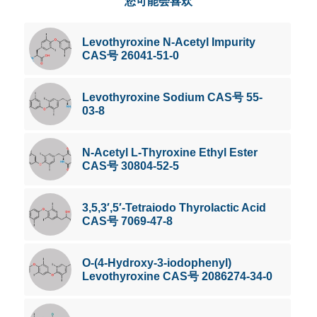
您可能会喜欢
Levothyroxine N-Acetyl Impurity
CAS号 26041-51-0
Levothyroxine Sodium CAS号 55-
03-8
N-Acetyl L-Thyroxine Ethyl Ester
CAS号 30804-52-5
3,5,3′,5′-Tetraiodo Thyrolactic Acid
CAS号 7069-47-8
O-(4-Hydroxy-3-iodophenyl)
Levothyroxine CAS号 2086274-34-0