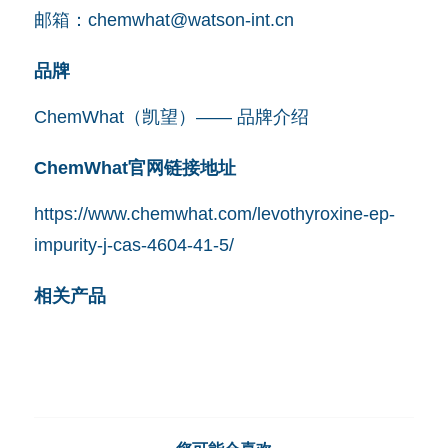
邮箱：
chemwhat@watson-int.cn
品牌
ChemWhat（凯望）—— 品牌介绍
ChemWhat官网链接地址
https://www.chemwhat.com/levothyroxine-ep-
impurity-j-cas-4604-41-5/
相关产品