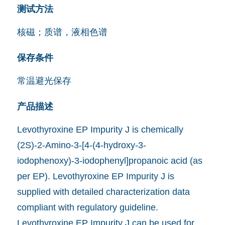
测试方法
核磁；质谱，液相色谱
保存条件
常温避光保存
产品描述
Levothyroxine EP Impurity J is chemically
(2S)-2-Amino-3-[4-(4-hydroxy-3-
iodophenoxy)-3-iodophenyl]propanoic acid (as
per EP). Levothyroxine EP Impurity J is
supplied with detailed characterization data
compliant with regulatory guideline.
Levothyroxine EP Impurity J can be used for