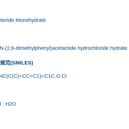
hloride Monohydrate
N-(2,6-dimethylphenyl)acetamide hydrochloride hydrate
(SMILES)
NC(C(C)=CC=C1)=C1C.O.Cl
 : H2O