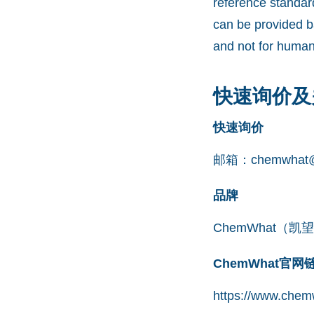
reference standar
can be provided b
and not for human
快速询价及
快速询价
邮箱：
chemwhat@
品牌
ChemWhat（
ChemWhat官
https://www.chem