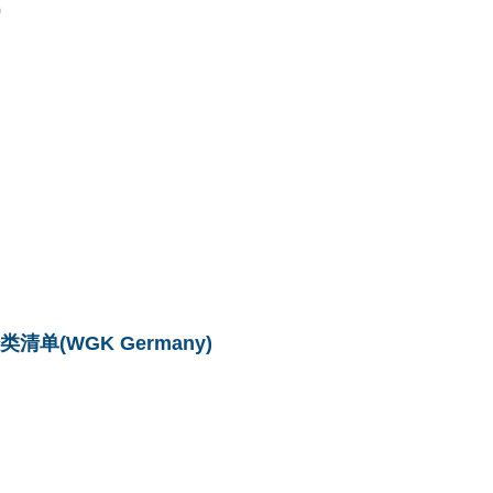
0
单(WGK Germany)