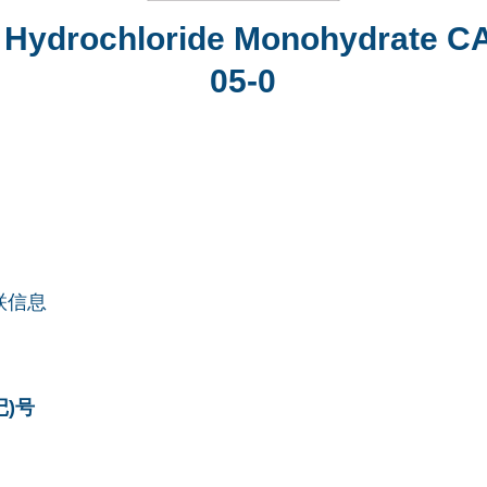
e Hydrochloride Monohydrate C
05-0
联信息
记)号