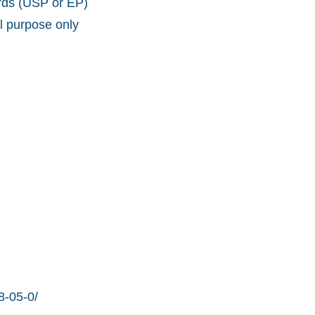
ards (USP or EP)
l purpose only
8-05-0/