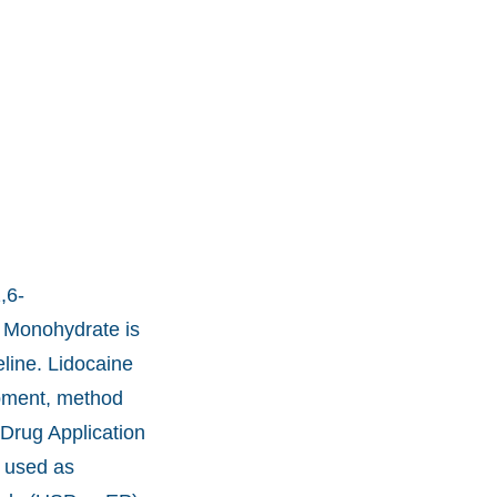
,6-
e Monohydrate is
eline. Lidocaine
opment, method
 Drug Application
e used as