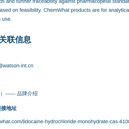
ds and further traceability against pharmacopeial stand
ased on feasibility. ChemWhat products are for analytica
 use.
关联信息
watson-int.cn
凯望）—— 品牌介绍
网链接地址
what.com/lidocaine-hydrochloride-monohydrate-cas-610