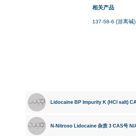
相关产品
137-58-6 (游离碱)
Lidocaine BP Impurity K (HCl salt) 
N-Nitroso Lidocaine 杂质 3 CAS号 N/