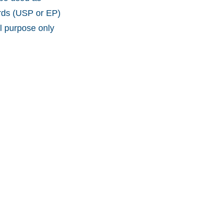
ards (USP or EP)
l purpose only