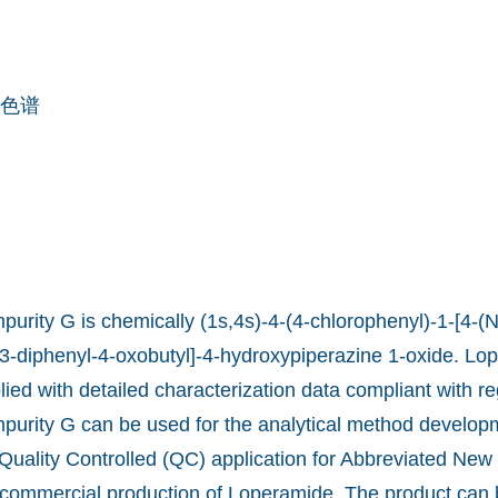
色谱
urity G is chemically (1s,4s)-4-(4-chlorophenyl)-1-[4-(
3-diphenyl-4-oxobutyl]-4-hydroxypiperazine 1-oxide. L
lied with detailed characterization data compliant with re
urity G can be used for the analytical method develo
 Quality Controlled (QC) application for Abbreviated New
commercial production of Loperamide. The product can