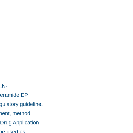
N,N-
operamide EP
gulatory guideline.
pment, method
 Drug Application
 be used as