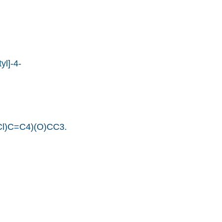
yl]-4-
)C=C4)(O)CC3.