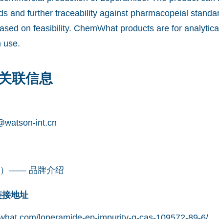
ds and further traceability against pharmacopeial stand
ased on feasibility. ChemWhat products are for analytica
 use.
关联信息
watson-int.cn
凯望）—— 品牌介绍
网链接地址
what.com/loperamide-ep-impurity-g-cas-109572-89-6/