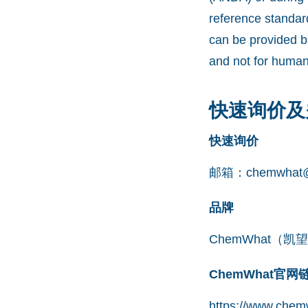
reference standar
can be provided b
and not for human
快速询价及
快速询价
邮箱：
chemwhat@
品牌
ChemWhat（
ChemWhat官
https://www.chem