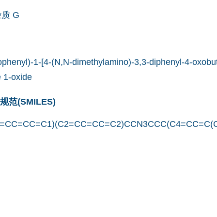
杂质 G
rophenyl)-1-[4-(N,N-dimethylamino)-3,3-diphenyl-4-oxobut
 1-oxide
(SMILES)
1=CC=CC=C1)(C2=CC=CC=C2)CCN3CCC(C4=CC=C(Cl