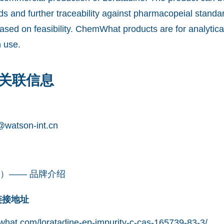
ds and further traceability against pharmacopeial stand
ased on feasibility. ChemWhat products are for analytica
 use.
关联信息
watson-int.cn
凯望）—— 品牌介绍
网链接地址
hat.com/loratadine-ep-impurity-c-cas-165739-83-3/