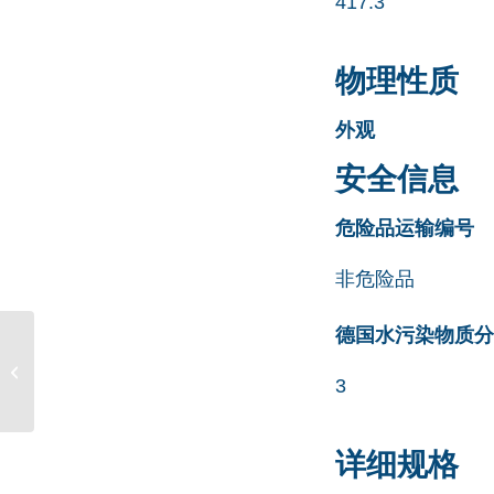
417.3
物理性质
外观
安全信息
危险品运输编号
非危险品
德国水污染物质分类清
Lopinavir EP Impurity Q
3
CAS号 667904-94-1
详细规格