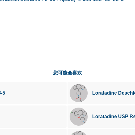
您可能会喜欢
-5
Loratadine Deschl
Loratadine USP R