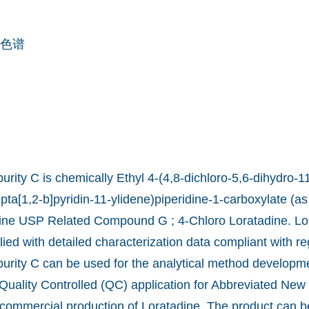
色谱
rity C is chemically Ethyl 4-(4,8-dichloro-5,6-dihydro-1
ta[1,2-b]pyridin-11-ylidene)piperidine-1-carboxylate (as p
ine USP Related Compound G ; 4-Chloro Loratadine. Lo
lied with detailed characterization data compliant with re
urity C can be used for the analytical method developm
 Quality Controlled (QC) application for Abbreviated New
commercial production of Loratadine. The product can b