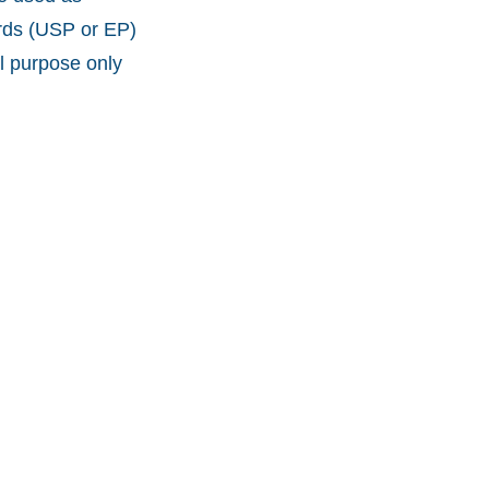
ards (USP or EP)
l purpose only