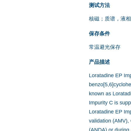
测试方法
核磁；质谱，液相
保存条件
常温避光保存
产品描述
Loratadine EP Impu
benzo[5,6]cyclohep
known as Loratad
Impurity C is supp
Loratadine EP Imp
validation (AMV),
(ANDA) or during 