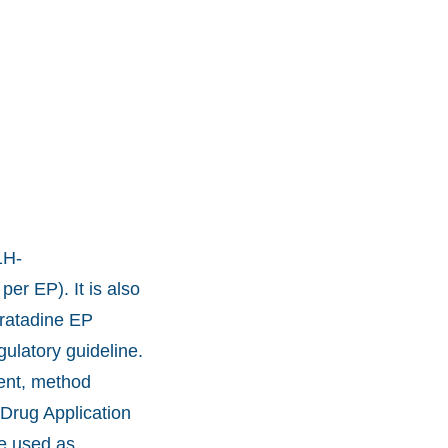
1H-
er EP). It is also
ratadine EP
gulatory guideline.
ent, method
 Drug Application
e used as