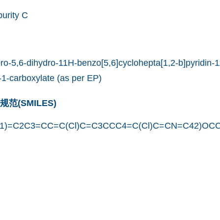
urity C
oro-5,6-dihydro-11H-benzo[5,6]cyclohepta[1,2-b]pyridin-1
-1-carboxylate (as per EP)
(SMILES)
1)=C2C3=CC=C(Cl)C=C3CCC4=C(Cl)C=CN=C42)OC