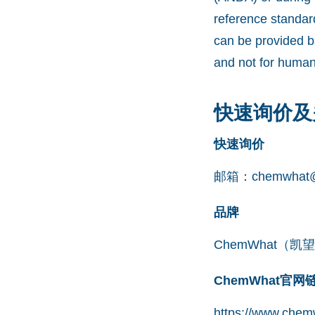
reference standar
can be provided b
and not for human
快速询价及
快速询价
邮箱：
chemwhat@
品牌
ChemWhat（
ChemWhat官
https://www.chemw