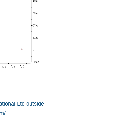
tional Ltd outside
om/