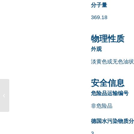
分子量
369.18
物理性质
外观
淡黄色或无色油状
安全信息
5-(十四烷氧基)-2-呋喃羧
危险品运输编号
酸 CAS 54857-86-2
非危险品
德国水污染物质分类清
3