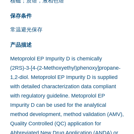
核磁；质谱，液相色谱
保存条件
常温避光保存
产品描述
Metoprolol EP Impurity D is chemically
(2RS)-3-[4-(2-Methoxyethyl)phenoxy]propane-
1,2-diol. Metoprolol EP Impurity D is supplied
with detailed characterization data compliant
with regulatory guideline. Metoprolol EP
Impurity D can be used for the analytical
method development, method validation (AMV),
Quality Controlled (QC) application for
Abbreviated New Drug Application (ANDA) or