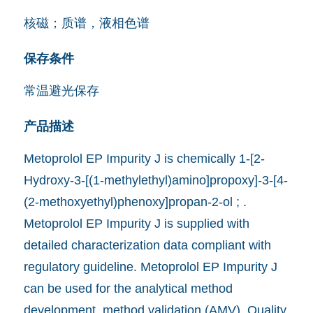
核磁；质谱，液相色谱
保存条件
常温避光保存
产品描述
Metoprolol EP Impurity J is chemically 1-[2-
Hydroxy-3-[(1-methylethyl)amino]propoxy]-3-[4-
(2-methoxyethyl)phenoxy]propan-2-ol ; .
Metoprolol EP Impurity J is supplied with
detailed characterization data compliant with
regulatory guideline. Metoprolol EP Impurity J
can be used for the analytical method
development, method validation (AMV), Quality