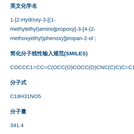
英文化学名
1-[2-Hydroxy-3-[(1-
methylethyl)amino]propoxy]-3-[4-(2-
methoxyethyl)phenoxy]propan-2-ol ;
简化分子线性输入规范(SMILES)
COCCC1=CC=C(OCC(O)COCC(O)CNC(C)C)C=C
分子式
C18H31NO5
分子量
341.4