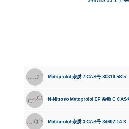
343785-33-1 (free
Metoprolol 杂质 7 CAS号 80314-58-5
N-Nitroso Metoprolol EP 杂质 C CAS
Metoprolol 杂质 3 CAS号 84697-14-3