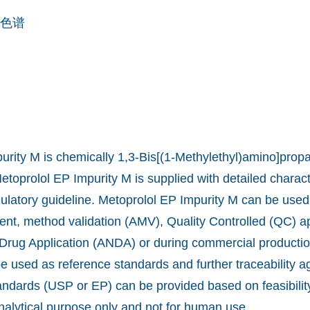
色谱
urity M is chemically 1,3-Bis[(1-Methylethyl)amino]propa
etoprolol EP Impurity M is supplied with detailed charact
ulatory guideline. Metoprolol EP Impurity M can be used 
t, method validation (AMV), Quality Controlled (QC) app
rug Application (ANDA) or during commercial production
e used as reference standards and further traceability a
andards (USP or EP) can be provided based on feasibil
nalytical purpose only and not for human use.