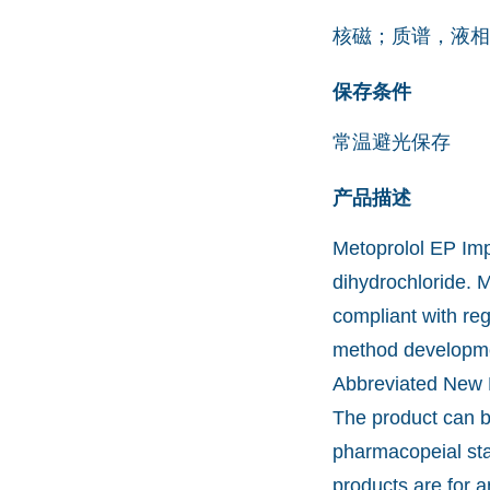
核磁；质谱，液相
保存条件
常温避光保存
产品描述
Metoprolol EP Imp
dihydrochloride. M
compliant with reg
method developmen
Abbreviated New D
The product can b
pharmacopeial st
products are for a