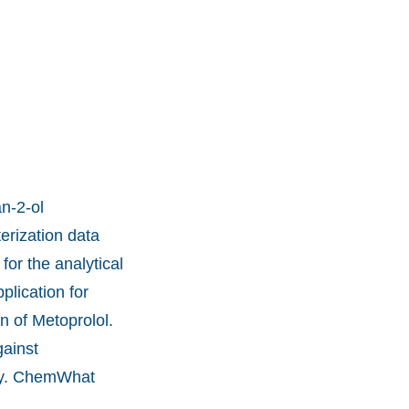
n-2-ol
erization data
for the analytical
lication for
 of Metoprolol.
gainst
ity. ChemWhat