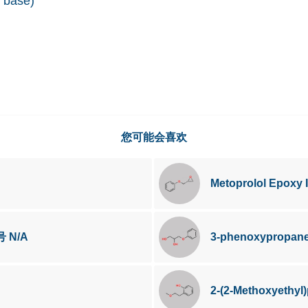
 base)
您可能会喜欢
Metoprolol Epoxy 
号 N/A
3-phenoxypropane
2-(2-Methoxyethy