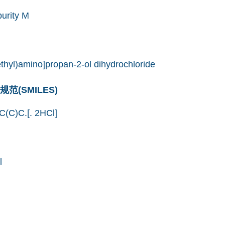
urity M
ethyl)amino]propan-2-ol dihydrochloride
(SMILES)
C)C.[. 2HCl]
l