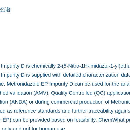
色谱
mpurity D is chemically 2-(5-Nitro-1H-imidazol-1-yl)etha
mpurity D is supplied with detailed characterization dat
ine. Metronidazole EP Impurity D can be used for the ana
od validation (AMV), Quality Controlled (QC) applicatio
ion (ANDA) or during commercial production of Metroni
ed as reference standards and further traceability again
 EP) can be provided based on feasibility. ChemWhat pr
e only and not for human use.