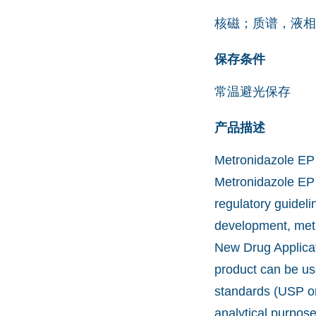
核磁；质谱，液相
保存条件
常温避光保存
产品描述
Metronidazole EP I
Metronidazole EP I
regulatory guidel
development, meth
New Drug Applicat
product can be us
standards (USP or
analytical purpos