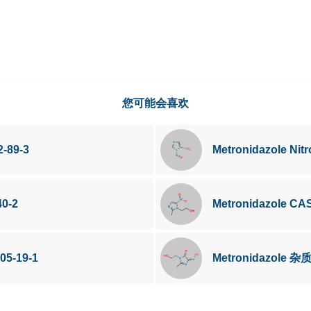
您可能会喜欢
-89-3
Metronidazole Ni
0-2
Metronidazole CA
05-19-1
Metronidazole 杂质