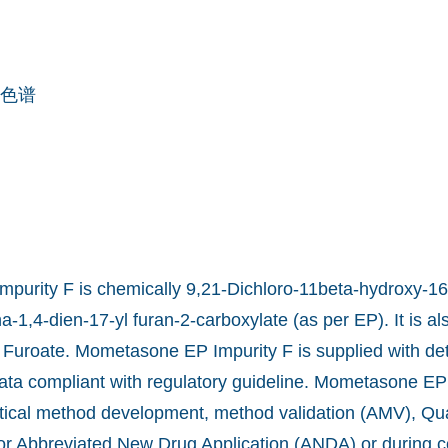
色谱
urity F is chemically 9,21-Dichloro-11beta-hydroxy-16
a-1,4-dien-17-yl furan-2-carboxylate (as per EP). It is a
uroate. Mometasone EP Impurity F is supplied with det
data compliant with regulatory guideline. Mometasone EP
ytical method development, method validation (AMV), Qua
for Abbreviated New Drug Application (ANDA) or during 