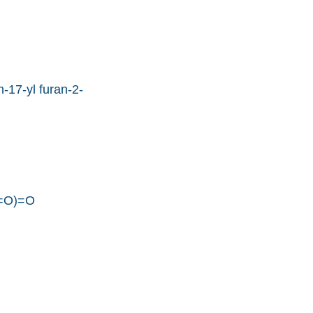
-17-yl furan-2-
=O)=O