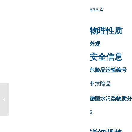
535.4
物理性质
外观
安全信息
危险品运输编号
非危险品
Mometasone EP
德国水污染物质分类清
Impurity E CAS号
1370190-33-2
3