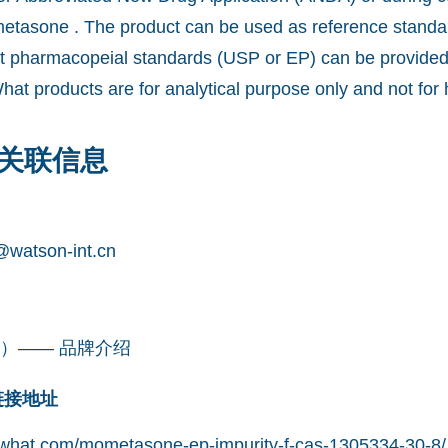
etasone . The product can be used as reference standar
nst pharmacopeial standards (USP or EP) can be provide
What products are for analytical purpose only and not fo
关联信息
watson-int.cn
凯望）—— 品牌介绍
网链接地址
what.com/mometasone-ep-impurity-f-cas-1305334-30-8/