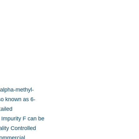
alpha-methyl-
lso known as 6-
ailed
 Impurity F can be
lity Controlled
commercial