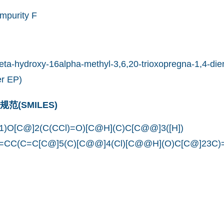
mpurity F
eta-hydroxy-16alpha-methyl-3,6,20-trioxopregna-1,4-dien
er EP)
(SMILES)
O[C@]2(C(CCl)=O)[C@H](C)C[C@@]3([H])
5=CC(C=C[C@]5(C)[C@@]4(Cl)[C@@H](O)C[C@]23C)