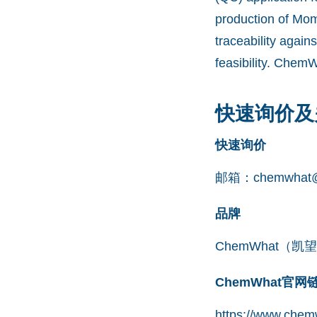
production of Mom
traceability agai
feasibility. Chem
快速询价及
快速询价
邮箱：
chemwhat@
品牌
ChemWhat（
ChemWhat官
https://www.chem