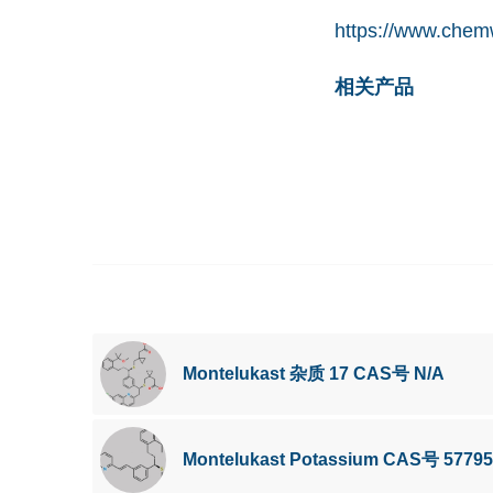
https://www.chem
相关产品
Montelukast 杂质 17 CAS号 N/A
Montelukast Potassium CAS号 57795