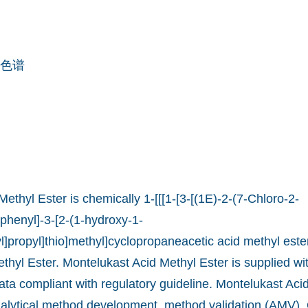
色谱
ethyl Ester is chemically 1-[[[1-[3-[(1E)-2-(7-Chloro-2-
]phenyl]-3-[2-(1-hydroxy-1-
]propyl]thio]methyl]cyclopropaneacetic acid methyl ester
hyl Ester. Montelukast Acid Methyl Ester is supplied wit
ata compliant with regulatory guideline. Montelukast Aci
nalytical method development, method validation (AMV), 