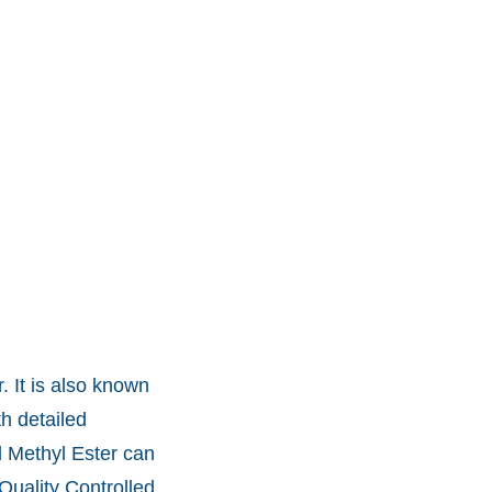
. It is also known
h detailed
d Methyl Ester can
Quality Controlled