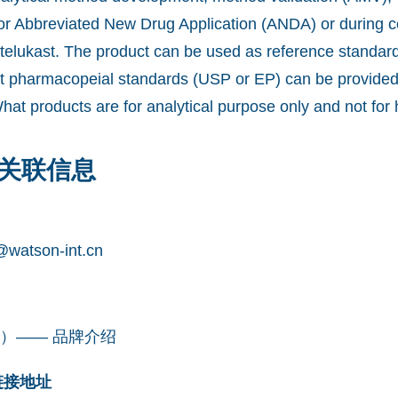
for Abbreviated New Drug Application (ANDA) or during 
telukast. The product can be used as reference standard
nst pharmacopeial standards (USP or EP) can be provide
What products are for analytical purpose only and not fo
关联信息
watson-int.cn
凯望）—— 品牌介绍
网链接地址