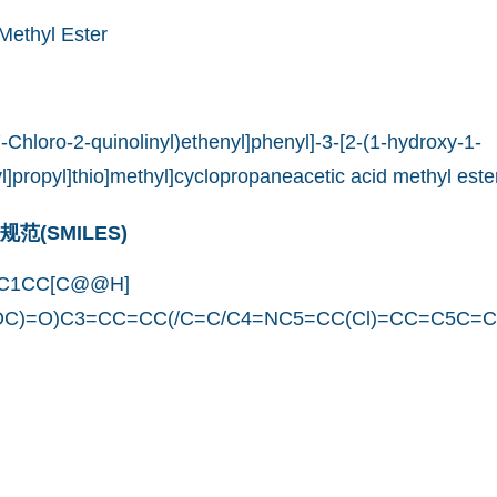
Methyl Ester
(7-Chloro-2-quinolinyl)ethenyl]phenyl]-3-[2-(1-hydroxy-1-
l]propyl]thio]methyl]cyclopropaneacetic acid methyl este
(SMILES)
C1CC[C@@H]
OC)=O)C3=CC=CC(/C=C/C4=NC5=CC(Cl)=CC=C5C=C4