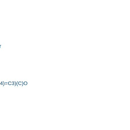
r
)=C3)(C)O