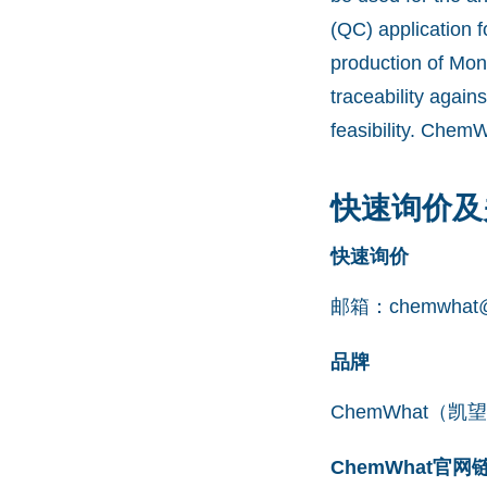
(QC) application 
production of Mon
traceability agai
feasibility. Chem
快速询价及
快速询价
邮箱：
chemwhat@
品牌
ChemWhat（
ChemWhat官