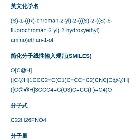
英文化学名
(S)-1-((R)-chroman-2-yl)-2-(((S)-2-((S)-6-
fluorochroman-2-yl)-2-hydroxyethyl)
amino)ethan-1-ol
简化分子线性输入规范(SMILES)
O[C@H]
([C@H]1CCC2=C(O1)C=CC=C2)CNC[C@@H]
([C@@H]3CCC4=C(O3)C=CC(F)=C4)O
分子式
C22H26FNO4
分子量