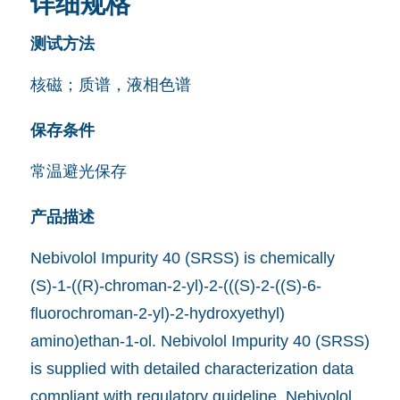
详细规格
测试方法
核磁；质谱，液相色谱
保存条件
常温避光保存
产品描述
Nebivolol Impurity 40 (SRSS) is chemically
(S)-1-((R)-chroman-2-yl)-2-(((S)-2-((S)-6-
fluorochroman-2-yl)-2-hydroxyethyl)
amino)ethan-1-ol. Nebivolol Impurity 40 (SRSS)
is supplied with detailed characterization data
compliant with regulatory guideline. Nebivolol