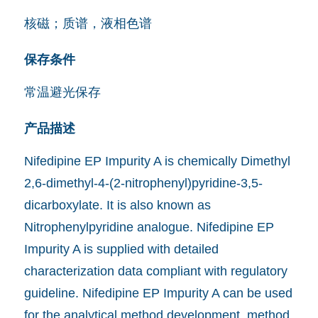
核磁；质谱，液相色谱
保存条件
常温避光保存
产品描述
Nifedipine EP Impurity A is chemically Dimethyl
2,6-dimethyl-4-(2-nitrophenyl)pyridine-3,5-
dicarboxylate. It is also known as
Nitrophenylpyridine analogue. Nifedipine EP
Impurity A is supplied with detailed
characterization data compliant with regulatory
guideline. Nifedipine EP Impurity A can be used
for the analytical method development, method