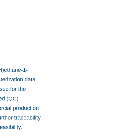
l)ethane-1-
terization data
sed for the
led (QC)
rcial production
ther traceability
sibility.
.