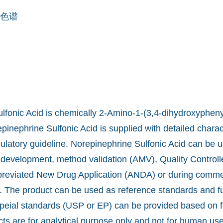
色谱
lfonic Acid is chemically 2-Amino-1-(3,4-dihydroxypheny
epinephrine Sulfonic Acid is supplied with detailed charac
ulatory guideline. Norepinephrine Sulfonic Acid can be u
 development, method validation (AMV), Quality Control
bbreviated New Drug Application (ANDA) or during comme
. The product can be used as reference standards and fur
eial standards (USP or EP) can be provided based on fea
 are for analytical purpose only and not for human use