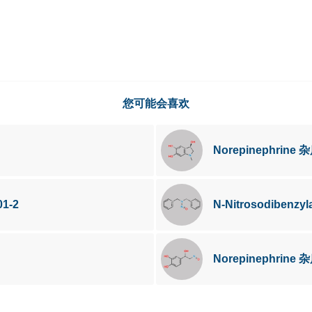
您可能会喜欢
Norepinephrine 杂
01-2
N-Nitrosodibenzy
Norepinephrine 