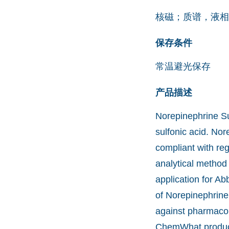
核磁；质谱，液相
保存条件
常温避光保存
产品描述
Norepinephrine Su
sulfonic acid. Nor
compliant with reg
analytical method
application for A
of Norepinephrine
against pharmacop
ChemWhat products