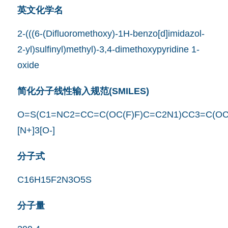
英文化学名
2-(((6-(Difluoromethoxy)-1H-benzo[d]imidazol-
2-yl)sulfinyl)methyl)-3,4-dimethoxypyridine 1-
oxide
简化分子线性输入规范(SMILES)
O=S(C1=NC2=CC=C(OC(F)F)C=C2N1)CC3=C(OC
[N+]3[O-]
分子式
C16H15F2N3O5S
分子量