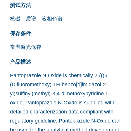
测试方法
核磁；质谱，液相色谱
保存条件
常温避光保存
产品描述
Pantoprazole N-Oxide is chemically 2-(((6-
(Difluoromethoxy)-1H-benzo[d]imidazol-2-
yl)sulfinyl)methyl)-3,4-dimethoxypyridine 1-
oxide. Pantoprazole N-Oxide is supplied with
detailed characterization data compliant with
regulatory guideline. Pantoprazole N-Oxide can
be used for the analytical method development,