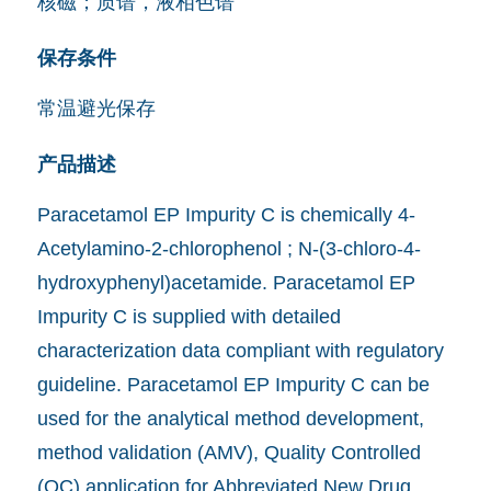
核磁；质谱，液相色谱
保存条件
常温避光保存
产品描述
Paracetamol EP Impurity C is chemically 4-
Acetylamino-2-chlorophenol ; N-(3-chloro-4-
hydroxyphenyl)acetamide. Paracetamol EP
Impurity C is supplied with detailed
characterization data compliant with regulatory
guideline. Paracetamol EP Impurity C can be
used for the analytical method development,
method validation (AMV), Quality Controlled
(QC) application for Abbreviated New Drug