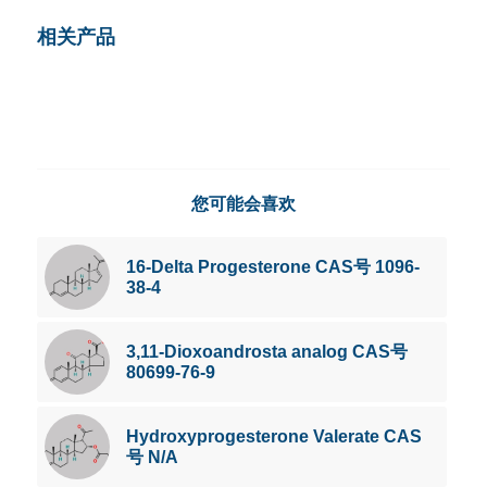
相关产品
您可能会喜欢
16-Delta Progesterone CAS号 1096-
38-4
3,11-Dioxoandrosta analog CAS号
80699-76-9
Hydroxyprogesterone Valerate CAS
号 N/A