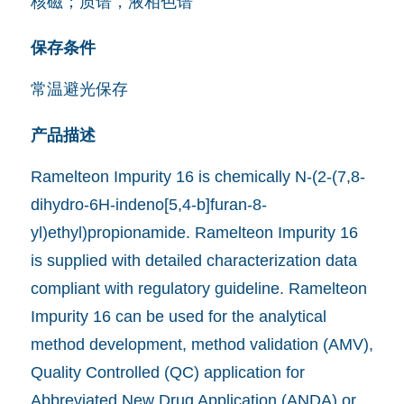
核磁；质谱，液相色谱
保存条件
常温避光保存
产品描述
Ramelteon Impurity 16 is chemically N-(2-(7,8-
dihydro-6H-indeno[5,4-b]furan-8-
yl)ethyl)propionamide. Ramelteon Impurity 16
is supplied with detailed characterization data
compliant with regulatory guideline. Ramelteon
Impurity 16 can be used for the analytical
method development, method validation (AMV),
Quality Controlled (QC) application for
Abbreviated New Drug Application (ANDA) or