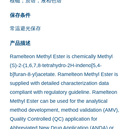
核磁；质谱，液相色谱
保存条件
常温避光保存
产品描述
Ramelteon Methyl Ester is chemically Methyl
(S)-2-(1,6,7,8-tetrahydro-2H-indeno[5,4-
b]furan-8-yl)acetate. Ramelteon Methyl Ester is
supplied with detailed characterization data
compliant with regulatory guideline. Ramelteon
Methyl Ester can be used for the analytical
method development, method validation (AMV),
Quality Controlled (QC) application for
Abbreviated New Drug Application (ANDA) or