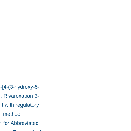
-[4-(3-hydroxy-5-
 . Rivaroxaban 3-
t with regulatory
al method
n for Abbreviated