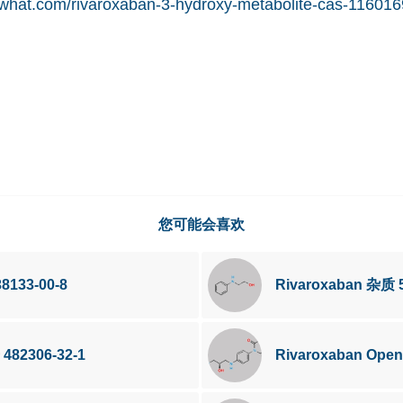
what.com/rivaroxaban-3-hydroxy-metabolite-cas-116016
您可能会喜欢
8133-00-8
Rivaroxaban 杂质 
 482306-32-1
Rivaroxaban Open