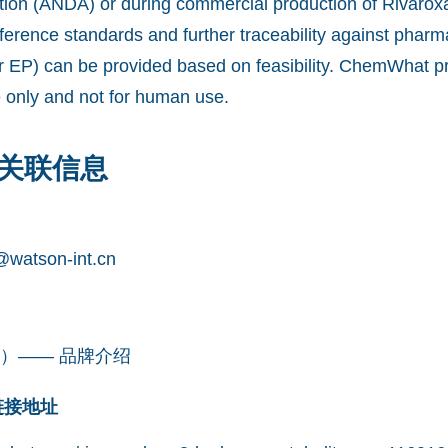
ion (ANDA) or during commercial production of Rivarox
ference standards and further traceability against pharm
 EP) can be provided based on feasibility. ChemWhat pr
e only and not for human use.
关联信息
watson-int.cn
凯望）—— 品牌介绍
网链接地址