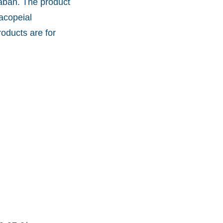
aban. The product
acopeial
oducts are for