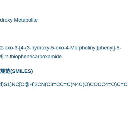
droxy Metabolite
-2-oxo-3-[4-(3-hydroxy-5-oxo-4-Morpholinyl)phenyl]-5-
yl]-2-thiophenecarboxamide
(SMILES)
l)S1)NC[C@H]2CN(C3=CC=C(N4C(O)COCC4=O)C=C