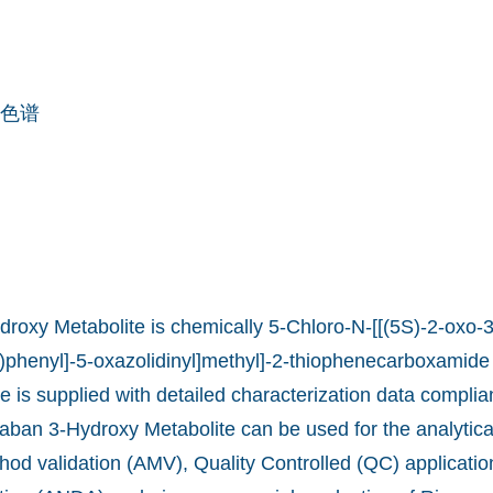
色谱
roxy Metabolite is chemically 5-Chloro-N-[[(5S)-2-oxo-3
)phenyl]-5-oxazolidinyl]methyl]-2-thiophenecarboxamide
 is supplied with detailed characterization data complian
xaban 3-Hydroxy Metabolite can be used for the analytic
od validation (AMV), Quality Controlled (QC) applicatio