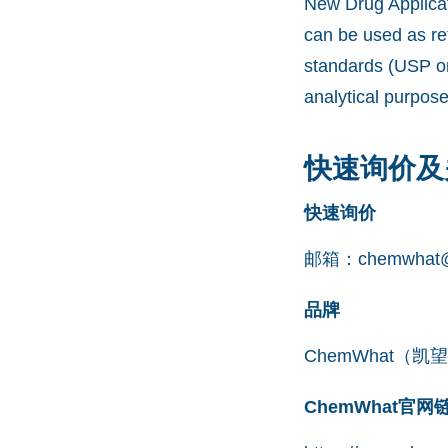
New Drug Applicat
can be used as re
standards (USP or
analytical purpos
快速询价及
快速询价
邮箱：
chemwhat@
品牌
ChemWhat（
ChemWhat官