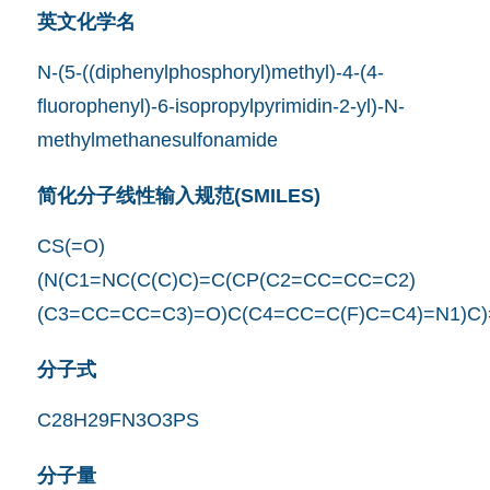
英文化学名
N-(5-((diphenylphosphoryl)methyl)-4-(4-
fluorophenyl)-6-isopropylpyrimidin-2-yl)-N-
methylmethanesulfonamide
简化分子线性输入规范(SMILES)
CS(=O)
(N(C1=NC(C(C)C)=C(CP(C2=CC=CC=C2)
(C3=CC=CC=C3)=O)C(C4=CC=C(F)C=C4)=N1)C
分子式
C28H29FN3O3PS
分子量