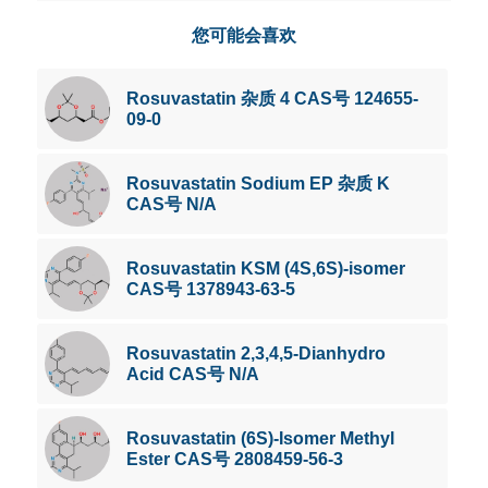
您可能会喜欢
Rosuvastatin 杂质 4 CAS号 124655-
09-0
Rosuvastatin Sodium EP 杂质 K
CAS号 N/A
Rosuvastatin KSM (4S,6S)-isomer
CAS号 1378943-63-5
Rosuvastatin 2,3,4,5-Dianhydro
Acid CAS号 N/A
Rosuvastatin (6S)-Isomer Methyl
Ester CAS号 2808459-56-3