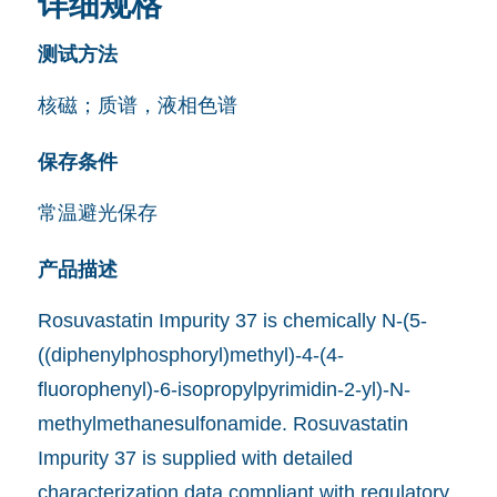
详细规格
测试方法
核磁；质谱，液相色谱
保存条件
常温避光保存
产品描述
Rosuvastatin Impurity 37 is chemically N-(5-
((diphenylphosphoryl)methyl)-4-(4-
fluorophenyl)-6-isopropylpyrimidin-2-yl)-N-
methylmethanesulfonamide. Rosuvastatin
Impurity 37 is supplied with detailed
characterization data compliant with regulatory