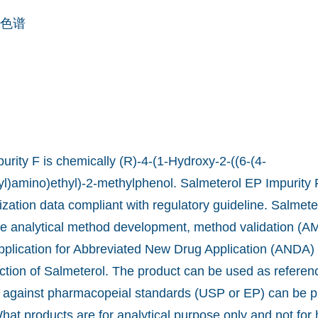
色谱
rity F is chemically (R)-4-(1-Hydroxy-2-((6-(4-
l)amino)ethyl)-2-methylphenol. Salmeterol EP Impurity F
ization data compliant with regulatory guideline. Salmete
he analytical method development, method validation (AM
pplication for Abbreviated New Drug Application (ANDA) 
tion of Salmeterol. The product can be used as referen
ity against pharmacopeial standards (USP or EP) can be 
What products are for analytical purpose only and not fo