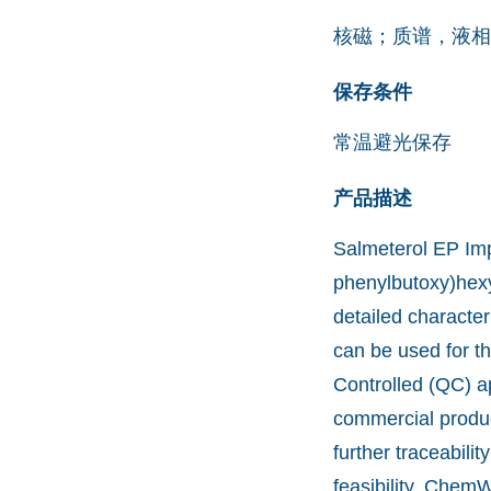
核磁；质谱，液相
保存条件
常温避光保存
产品描述
Salmeterol EP Impu
phenylbutoxy)hexy
detailed character
can be used for t
Controlled (QC) a
commercial produc
further traceabil
feasibility. Chem