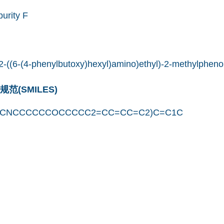
urity F
2-((6-(4-phenylbutoxy)hexyl)amino)ethyl)-2-methylpheno
(SMILES)
)CNCCCCCCOCCCCC2=CC=CC=C2)C=C1C