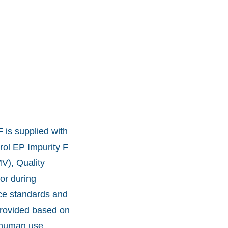
 is supplied with
rol EP Impurity F
V), Quality
or during
ce standards and
provided based on
r human use.