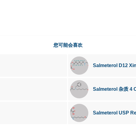
您可能会喜欢
Salmeterol D12 Xi
Salmeterol 杂质 4
Salmeterol USP R