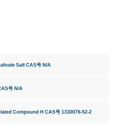
nafoate Salt CAS号 N/A
 CAS号 N/A
elated Compound H CAS号 1330076-52-2