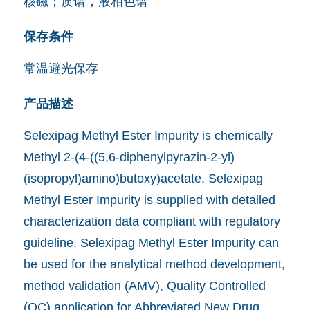
核磁；质谱，液相色谱
保存条件
常温避光保存
产品描述
Selexipag Methyl Ester Impurity is chemically
Methyl 2-(4-((5,6-diphenylpyrazin-2-yl)
(isopropyl)amino)butoxy)acetate. Selexipag
Methyl Ester Impurity is supplied with detailed
characterization data compliant with regulatory
guideline. Selexipag Methyl Ester Impurity can
be used for the analytical method development,
method validation (AMV), Quality Controlled
(QC) application for Abbreviated New Drug