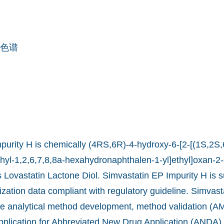
色谱
purity H is chemically (4RS,6R)-4-hydroxy-6-[2-[(1S,2S
hyl-1,2,6,7,8,8a-hexahydronaphthalen-1-yl]ethyl]oxan-2-
s Lovastatin Lactone Diol. Simvastatin EP Impurity H is s
ization data compliant with regulatory guideline. Simvas
he analytical method development, method validation (AM
pplication for Abbreviated New Drug Application (ANDA) 