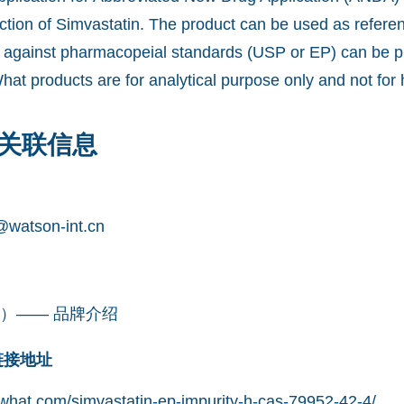
tion of Simvastatin. The product can be used as refere
ity against pharmacopeial standards (USP or EP) can be 
What products are for analytical purpose only and not fo
关联信息
watson-int.cn
凯望）—— 品牌介绍
网链接地址
what.com/simvastatin-ep-impurity-h-cas-79952-42-4/