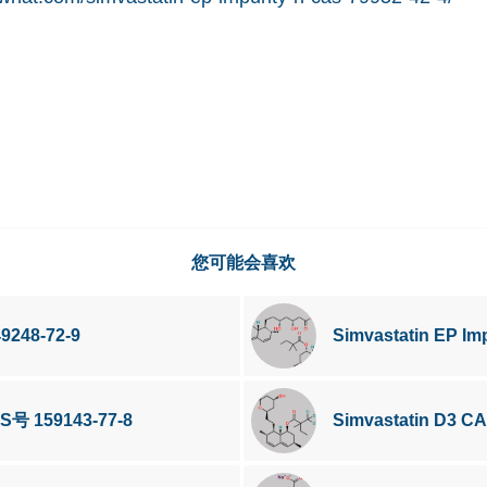
您可能会喜欢
9248-72-9
Simvastatin EP Im
CAS号 159143-77-8
Simvastatin D3 C