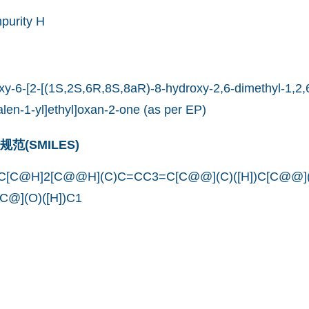
purity H
y-6-[2-[(1S,2S,6R,8S,8aR)-8-hydroxy-2,6-dimethyl-1,2,6
en-1-yl]ethyl]oxan-2-one (as per EP)
(SMILES)
[C@H]2[C@@H](C)C=CC3=C[C@@](C)([H])C[C@@](O
[C@](O)([H])C1