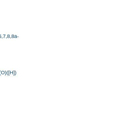
,7,8,8a-
)([H])