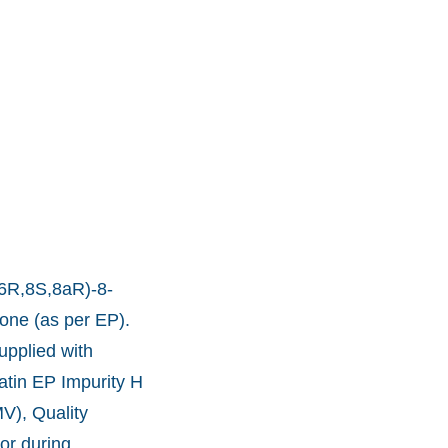
,6R,8S,8aR)-8-
one (as per EP).
upplied with
tatin EP Impurity H
V), Quality
or during