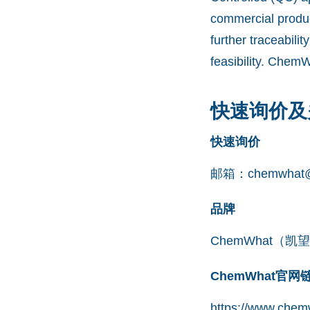
commercial produc
further traceabil
feasibility. Chem
快速询价及
快速询价
邮箱：
chemwhat@
品牌
ChemWhat（
ChemWhat官
https://www.chem