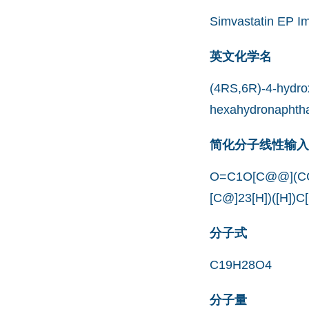
Simvastatin EP Im
英文化学名
(4RS,6R)-4-hydrox
hexahydronaphthal
简化分子线性输入规范
O=C1O[C@@](CC
[C@]23[H])([H])C
分子式
C19H28O4
分子量