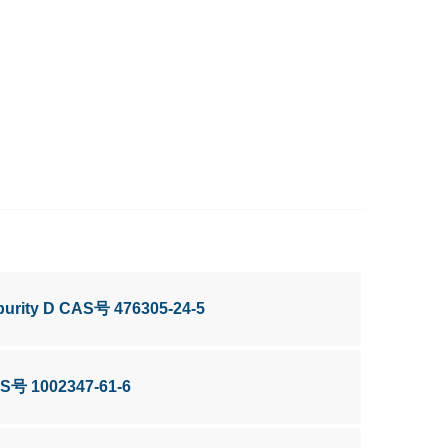
purity D CAS号 476305-24-5
AS号 1002347-61-6