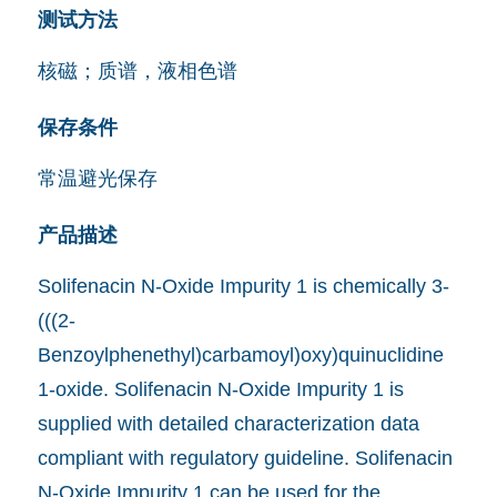
测试方法
核磁；质谱，液相色谱
保存条件
常温避光保存
产品描述
Solifenacin N-Oxide Impurity 1 is chemically 3-
(((2-
Benzoylphenethyl)carbamoyl)oxy)quinuclidine
1-oxide. Solifenacin N-Oxide Impurity 1 is
supplied with detailed characterization data
compliant with regulatory guideline. Solifenacin
N-Oxide Impurity 1 can be used for the