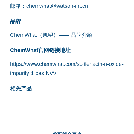
邮箱：
chemwhat@watson-int.cn
品牌
ChemWhat（凯望）—— 品牌介绍
ChemWhat官网链接地址
https://www.chemwhat.com/solifenacin-n-oxide-
impurity-1-cas-N/A/
相关产品