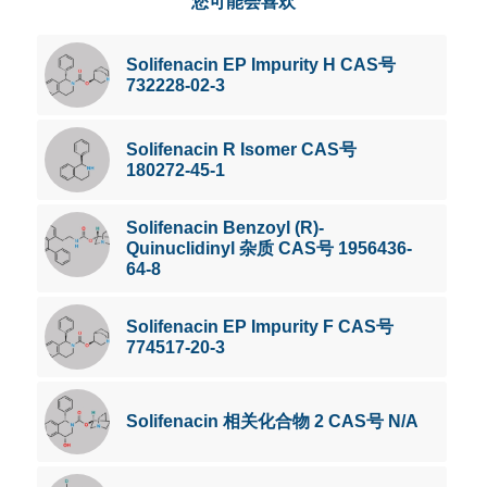
您可能会喜欢
Solifenacin EP Impurity H CAS号
732228-02-3
Solifenacin R Isomer CAS号
180272-45-1
Solifenacin Benzoyl (R)-
Quinuclidinyl 杂质 CAS号 1956436-
64-8
Solifenacin EP Impurity F CAS号
774517-20-3
Solifenacin 相关化合物 2 CAS号 N/A