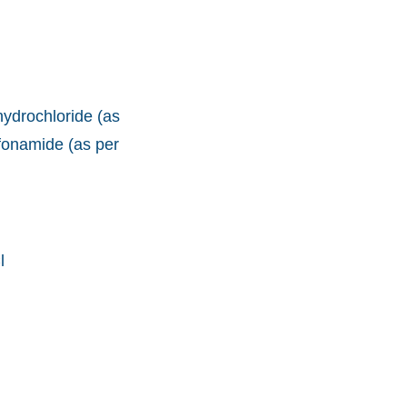
ydrochloride (as
fonamide (as per
l