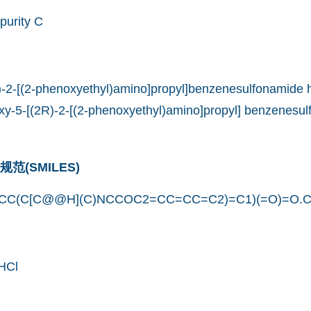
purity C
-2-[(2-phenoxyethyl)amino]propyl]benzenesulfonamide h
xy-5-[(2R)-2-[(2-phenoxyethyl)amino]propyl] benzenesul
(SMILES)
CC(C[C@@H](C)NCCOC2=CC=CC=C2)=C1)(=O)=O.C
HCl