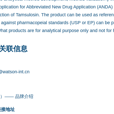
pplication for Abbreviated New Drug Application (ANDA) 
tion of Tamsulosin. The product can be used as refere
ity against pharmacopeial standards (USP or EP) can be 
What products are for analytical purpose only and not fo
关联信息
watson-int.cn
凯望）—— 品牌介绍
网链接地址