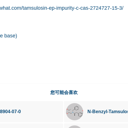
what.com/tamsulosin-ep-impurity-c-cas-2724727-15-3/
ee base)
您可能会喜欢
8904-07-0
N-Benzyl-Tamsulo