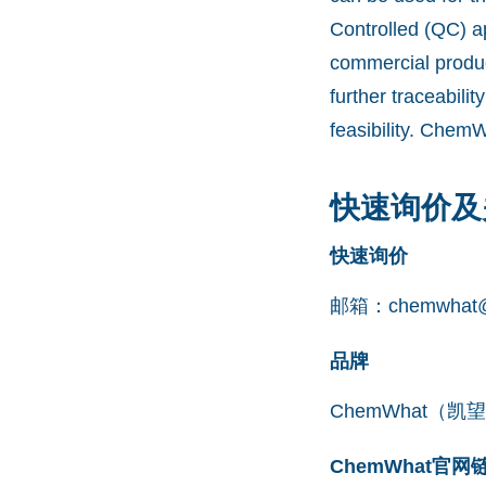
Controlled (QC) a
commercial produc
further traceabil
feasibility. Chem
快速询价及
快速询价
邮箱：
chemwhat@
品牌
ChemWhat（
ChemWhat官