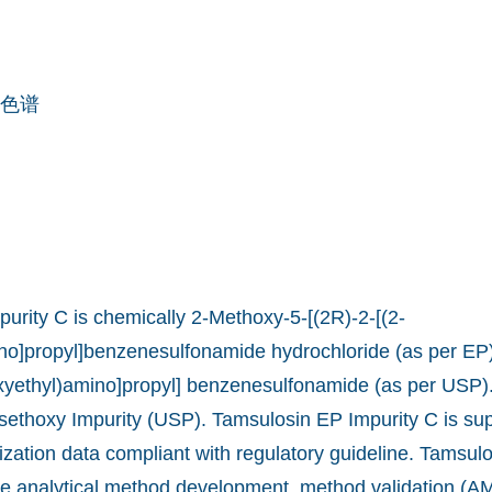
色谱
urity C is chemically 2-Methoxy-5-[(2R)-2-[(2-
o]propyl]benzenesulfonamide hydrochloride (as per EP)
xyethyl)amino]propyl] benzenesulfonamide (as per USP). 
ethoxy Impurity (USP). Tamsulosin EP Impurity C is sup
ization data compliant with regulatory guideline. Tamsul
he analytical method development, method validation (AM