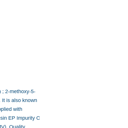
 ; 2-methoxy-5-
It is also known
plied with
osin EP Impurity C
V), Quality