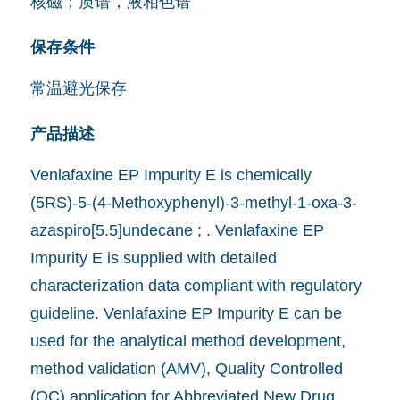
核磁；质谱，液相色谱
保存条件
常温避光保存
产品描述
Venlafaxine EP Impurity E is chemically
(5RS)-5-(4-Methoxyphenyl)-3-methyl-1-oxa-3-
azaspiro[5.5]undecane ; . Venlafaxine EP
Impurity E is supplied with detailed
characterization data compliant with regulatory
guideline. Venlafaxine EP Impurity E can be
used for the analytical method development,
method validation (AMV), Quality Controlled
(QC) application for Abbreviated New Drug